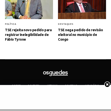
POLÍTICA
DESTAQUES
TSE rejeita novo pedido para
TSE nega pedido de revisão
registrar inelegibilidade de
eleitoral no município de
Fábio Tyrone
Congo
SOBRE
CONTATO
ARTIGOS
GOVERNO
JUDICIÁRIO
MEMÓRIA
POLÍTICA
COTIDIANO
Copyright 2019 Os Guedes. TODOS OS DIREITOS RESERVADOS.