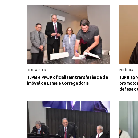
DESTAQUES
POLÍTICA
TJPB e PMJP oficializam transferência de
TJPB apr
imóvel da Esma e Corregedoria
promotora
defesa d