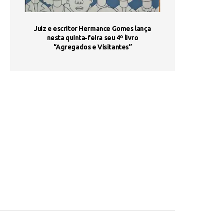
ada e
Juiz e escritor Hermance Gomes lança
UNIESP utiliza 
s são
nesta quinta-feira seu 4º livro
fortalece form
“Agregados e Visitantes”
de