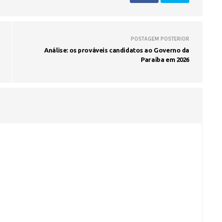
Fátima Silva lança livro sobre a hi
do rádio campinense no próximo 
POSTAGEM POSTERIOR
Análise: os prováveis candidatos ao Governo da
Paraíba em 2026