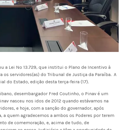
 a Lei Nº 13.729, que institui o Plano de Incentivo à
a os servidores(as) do Tribunal de Justiça da Paraíba. A
al do Estado, edição desta terça-feira (17).
raibano, desembargador Fred Coutinho, o Pinav é um
Pinav nasceu nos idos de 2012 quando estávamos na
vidores, e hoje, com a sanção do governador, após
va, a quem agradecemos a ambos os Poderes por terem
to de comemoração, e, acima de tudo, de
erviram ao nosso Judiciário e têm a oportunidade de,