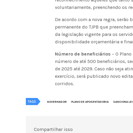
voluntariamente, preenchendo os req
De acordo com a nova regra, serão b
permanente do TJPB que preencham o
da legislação vigente para os servi
disponibilidade orçamentária e finan
Número de beneficiários
– O Plano
número de até 500 beneficiários, se
de 2025 até 2029. Caso não seja ati
exercício, será publicado novo edit
corridos.
TAGS
GOVERNADOR
PLANO DE APOSENTADORIA
SANCIONA LEI
Compartilhar isso