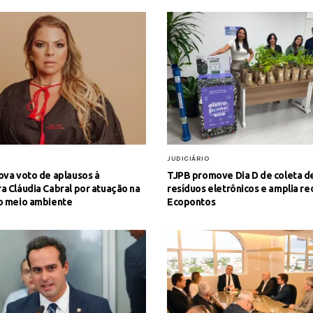
JUDICIÁRIO
ova voto de aplausos à
TJPB promove Dia D de coleta d
 Cláudia Cabral por atuação na
resíduos eletrônicos e amplia re
o meio ambiente
Ecopontos