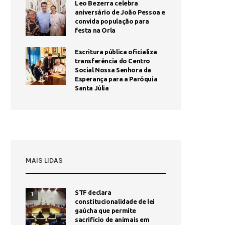
Leo Bezerra celebra
aniversário de João Pessoa e
convida população para
festa na Orla
Escritura pública oficializa
transferência do Centro
Social Nossa Senhora da
Esperança para a Paróquia
Santa Júlia
MAIS LIDAS
STF declara
1
constitucionalidade de lei
gaúcha que permite
sacrifício de animais em