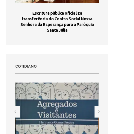
stória
Escritura pública oficializa
Maria Port
dia 10
transferência do Centro Social Nossa
homologada e 
Senhora da Esperança para a Paróquia
com
Santa Júlia
COTIDIANO