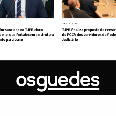
S
DESTAQUES
or sanciona no TJPB cinco
TJPB finaliza proposta de reest
de lei que fortalecem a estrutura
do PCCR dos servidores do Pode
ário paraibano
Judiciário
ONTATO
ARTIGOS
GOVERNO
JUDICIÁRIO
MEMÓRIA
POLÍTICA
Copyright 2019 Os Guedes. TODOS OS DIREITOS RESERVADOS.