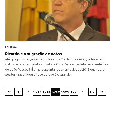
POLÍTICA
Ricardo e a migração de votos
Até que ponto o governador Ricardo Coutinho consegue transferir
votos para a candidata socialista Cida Ramos, na luta pela prefeitura
de João Pessoa? É uma pergunta recorrente desde 2012 quando o
gestor massificou a tese de que é o grande…
…
…
←
→
1
4.087
4.088
4.089
4.090
4.091
4.101