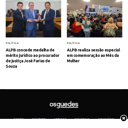
POLÍTICA
POLÍTICA
ALPB concede medalha de
ALPB realiza sessão especial
mérito jurídico ao procurador
em comemoração ao Mês da
de justiça José Farias de
Mulher
Souza
SOBRE
CONTATO
ARTIGOS
GOVERNO
JUDICIÁRIO
MEMÓRIA
POLÍTICA
COTIDIANO