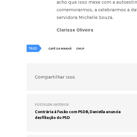
acho que isso mexe com a autoestima
comemorarmos, a celebrarmos a dat
servidora Michelle Souza.
Clarisse Oliveira
TAGS
CAFÉ DA MANHÃ
CMJP
Compartilhar isso
POSTAGEM ANTERIOR
Contrária à fusão com PSDB, Daniella anuncia
desfiliação do PSD