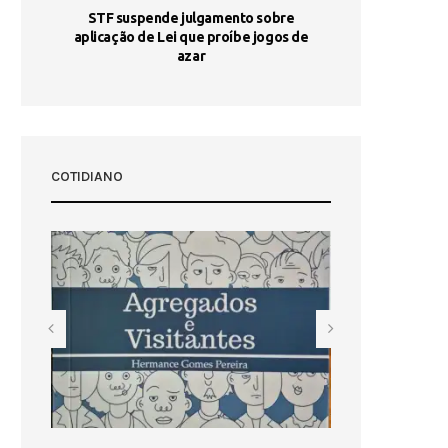
STF suspende julgamento sobre
Areia por Ela
aplicação de Lei que proíbe jogos de
Ag
pa-
azar
sta
COTIDIANO