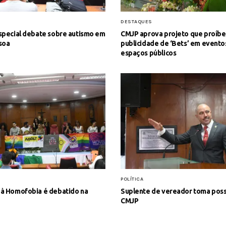
S
DESTAQUES
special debate sobre autismo em
CMJP aprova projeto que proíbe
soa
publicidade de ‘Bets’ em evento
espaços públicos
POLÍTICA
à Homofobia é debatido na
Suplente de vereador toma poss
CMJP