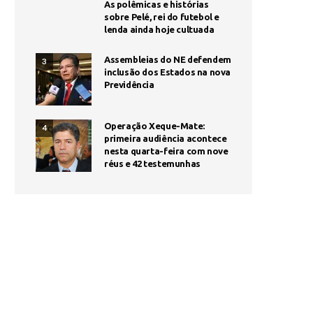
As polêmicas e histórias
sobre Pelé, rei do futebol e
lenda ainda hoje cultuada
Assembleias do NE defendem
3
inclusão dos Estados na nova
Previdência
Operação Xeque-Mate:
4
primeira audiência acontece
nesta quarta-feira com nove
réus e 42 testemunhas