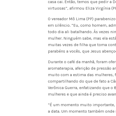
casa cai. Então, temos que pedir a 
virtuosas”, afirmou Eliza Virgínia (PP
O vereador Mô Lima (PP) parabenizo
em silêncio. “Eu, como homem, admi
todo dia ali batalhando. Às vezes n
mulher. Ninguém sabe, mas ela está 
muitas vezes de filha que toma cont
parabéns a vocês, que Jesus abenço
Durante o café da manhã, foram ofe
aromaterapia, aferição de pressão a
muito com a estima das mulheres, f
compartilhando do que de fato a Câm
Verônica Guerra, enfatizando que o 
mulheres e que ainda é preciso avanç
“É um momento muito importante, q
a data. Um momento também onde são