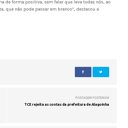
 de forma positiva, sem falar que leva todas nós, ao
a, que não pode passar em branco”, destacou a
Seinfra realiza serviços de ta
buraco em quase 50 bairros ne
quinta-feira
POSTAGEM POSTERIOR
TCE rejeita as contas da prefeitura de Alagoinha