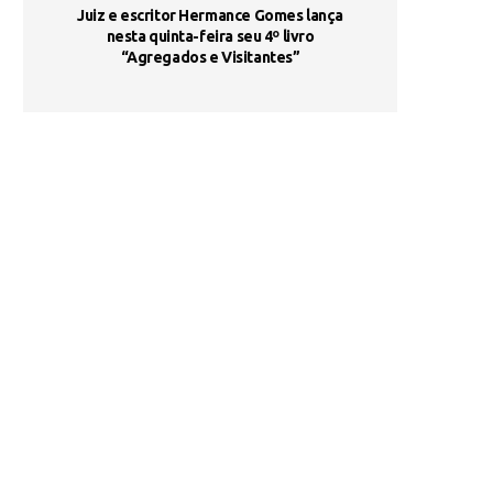
ada e
Juiz e escritor Hermance Gomes lança
UNIESP utiliza 
s são
nesta quinta-feira seu 4º livro
fortalece form
“Agregados e Visitantes”
de