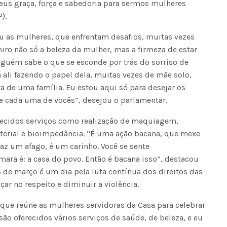
Deus graça, força e sabedoria para sermos mulheres
).
u as mulheres, que enfrentam desafios, muitas vezes
ro não só a beleza da mulher, mas a firmeza de estar
inguém sabe o que se esconde por trás do sorriso de
ali fazendo o papel dela, muitas vezes de mãe solo,
a de uma família. Eu estou aqui só para desejar os
e cada uma de vocês”, desejou o parlamentar.
recidos serviços como realização de maquiagem,
rterial e bioimpedância. “É uma ação bacana, que mexe
az um afago, é um carinho. Você se sente
ara é: a casa do povo. Então é bacana isso”, destacou
8 de março é um dia pela luta contínua dos direitos das
ar no respeito e diminuir a violência.
ue reúne as mulheres servidoras da Casa para celebrar
 oferecidos vários serviços de saúde, de beleza, e eu