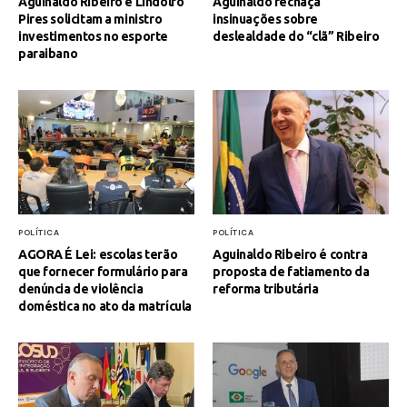
Aguinaldo Ribeiro e Lindolfo
Aguinaldo rechaça
Pires solicitam a ministro
insinuações sobre
investimentos no esporte
deslealdade do “clã” Ribeiro
paraibano
POLÍTICA
POLÍTICA
AGORA É Lei: escolas terão
Aguinaldo Ribeiro é contra
que fornecer formulário para
proposta de fatiamento da
denúncia de violência
reforma tributária
doméstica no ato da matrícula