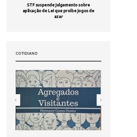
STF suspende julgamento sobre
Areia por Ela
aplicação de Lei que proíbe jogos de
Ag
pa-
azar
sta
COTIDIANO