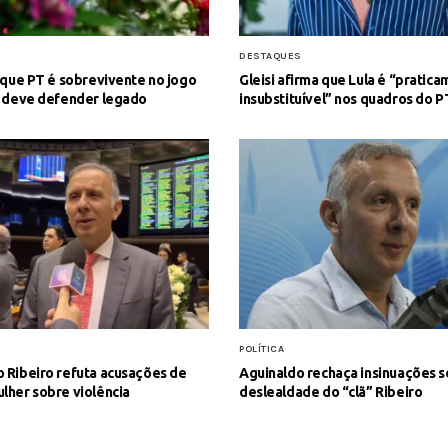
S
DESTAQUES
z que PT é sobrevivente no jogo
Gleisi afirma que Lula é “pratic
e deve defender legado
insubstituível” nos quadros do P
POLÍTICA
 Ribeiro refuta acusações de
Aguinaldo rechaça insinuações 
lher sobre violência
deslealdade do “clã” Ribeiro