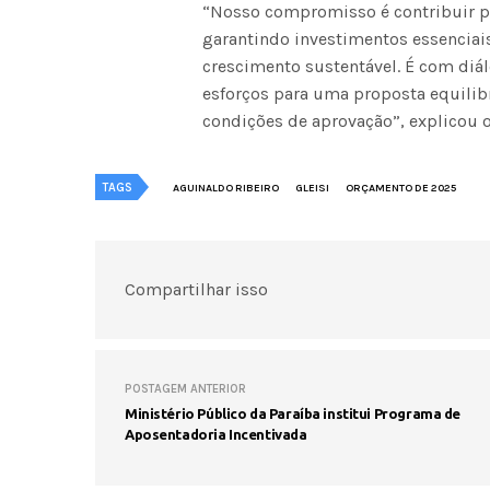
“Nosso compromisso é contribuir p
garantindo investimentos essenciais 
crescimento sustentável. É com diá
esforços para uma proposta equilibr
condições de aprovação”, explicou 
TAGS
AGUINALDO RIBEIRO
GLEISI
ORÇAMENTO DE 2025
Compartilhar isso
POSTAGEM ANTERIOR
Ministério Público da Paraíba institui Programa de
Aposentadoria Incentivada