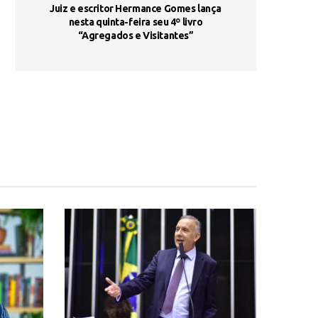
ada e
Juiz e escritor Hermance Gomes lança
UNIESP utiliza 
s são
nesta quinta-feira seu 4º livro
fortalece form
“Agregados e Visitantes”
de