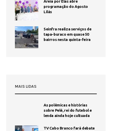
Areia por Elas abre
programação do Agosto
Lilás
Seinfra realiza serviços de
tapa-buraco em quase 50
bairros nesta quinta-feira
MAIS LIDAS
As polêmicas e histórias
sobre Pelé, rei do futebol e
lenda ainda hoje cultuada
TV Cabo Branco fará debate
2