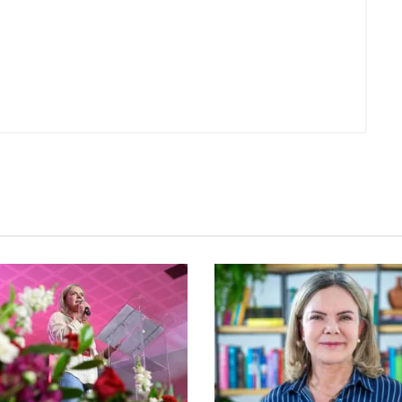
Voo cancelado, bagagem extravi
cobranças indevidas: saiba quai
os seus direitos