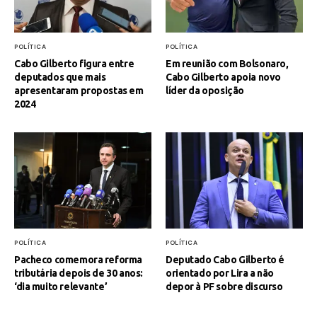
POLÍTICA
POLÍTICA
Cabo Gilberto figura entre
Em reunião com Bolsonaro,
deputados que mais
Cabo Gilberto apoia novo
apresentaram propostas em
líder da oposição
2024
POLÍTICA
POLÍTICA
Pacheco comemora reforma
Deputado Cabo Gilberto é
tributária depois de 30 anos:
orientado por Lira a não
‘dia muito relevante’
depor à PF sobre discurso