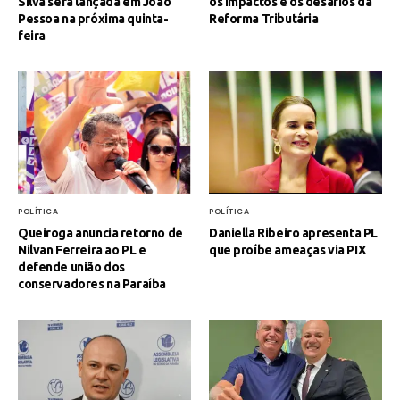
Silva será lançada em João
os impactos e os desafios da
Pessoa na próxima quinta-
Reforma Tributária
feira
POLÍTICA
POLÍTICA
Queiroga anuncia retorno de
Daniella Ribeiro apresenta PL
Nilvan Ferreira ao PL e
que proíbe ameaças via PIX
defende união dos
conservadores na Paraíba