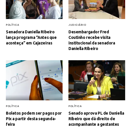
POLÍTICA
JUDICIÁRIO
Senadora Daniella Ribeiro
Desembargador Fred
lança programa “Antes que
Coutinho recebe visita
aconteça” em Cajazeiras
institucional da senadora
Daniella Ribeiro
POLÍTICA
POLÍTICA
Boletos podem ser pagos por
Senado aprova PL de Daniella
Pix a partir desta segunda-
Ribeiro que dá direito de
feira
acompanhante a gestantes