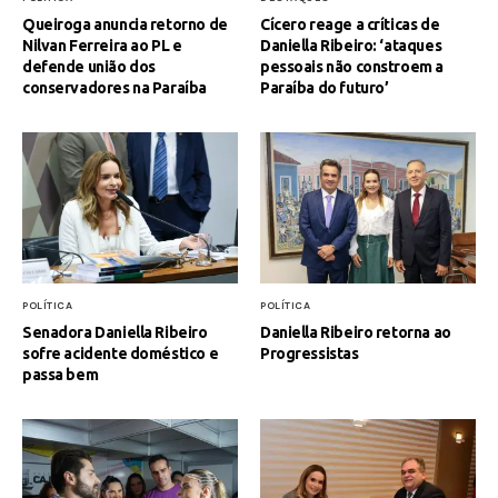
Queiroga anuncia retorno de
Cícero reage a críticas de
Nilvan Ferreira ao PL e
Daniella Ribeiro: ‘ataques
defende união dos
pessoais não constroem a
conservadores na Paraíba
Paraíba do futuro’
POLÍTICA
POLÍTICA
Senadora Daniella Ribeiro
Daniella Ribeiro retorna ao
sofre acidente doméstico e
Progressistas
passa bem