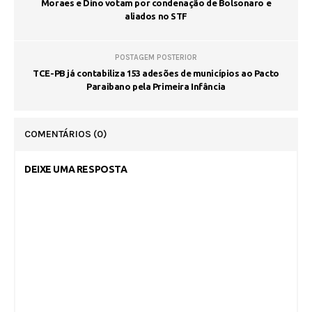
Moraes e Dino votam por condenação de Bolsonaro e
aliados no STF
POSTAGEM POSTERIOR
TCE-PB já contabiliza 153 adesões de municípios ao Pacto
Paraibano pela Primeira Infância
COMENTÁRIOS
(0)
DEIXE UMA RESPOSTA