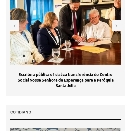
Escritura pública oficializa transferência do Centro
Ma
Social Nossa Senhora da Esperança para a Paróquia
Santa Júlia
COTIDIANO