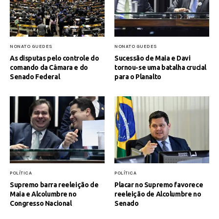
NONATO GUEDES
NONATO GUEDES
As disputas pelo controle do
Sucessão de Maia e Davi
comando da Câmara e do
tornou-se uma batalha crucial
Senado Federal
para o Planalto
POLÍTICA
POLÍTICA
Supremo barra reeleição de
Placar no Supremo favorece
Maia e Alcolumbre no
reeleição de Alcolumbre no
Congresso Nacional
Senado