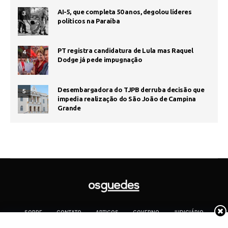
AI-5, que completa 50 anos, degolou líderes
3
políticos na Paraíba
PT registra candidatura de Lula mas Raquel
4
Dodge já pede impugnação
Desembargadora do TJPB derruba decisão que
5
impedia realização do São João de Campina
Grande
SOBRE
CONTATO
ARTIGOS
GOVERNO
JUDICIÁRIO
MEMÓRIA
POLÍTICA
COTIDIANO