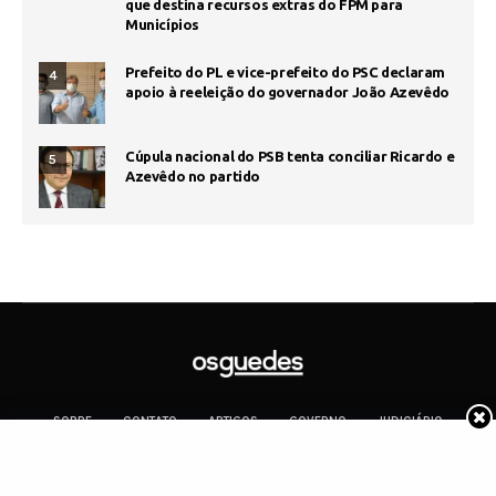
que destina recursos extras do FPM para
Municípios
Prefeito do PL e vice-prefeito do PSC declaram
4
apoio à reeleição do governador João Azevêdo
Cúpula nacional do PSB tenta conciliar Ricardo e
5
Azevêdo no partido
SOBRE
CONTATO
ARTIGOS
GOVERNO
JUDICIÁRIO
MEMÓRIA
POLÍTICA
COTIDIANO
Copyright 2019 Os Guedes. TODOS OS DIREITOS RESERVADOS.