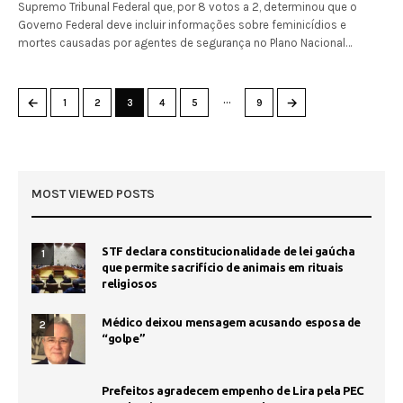
Supremo Tribunal Federal que, por 8 votos a 2, determinou que o
Governo Federal deve incluir informações sobre feminicídios e
mortes causadas por agentes de segurança no Plano Nacional…
…
←
→
1
2
3
4
5
9
MOST VIEWED POSTS
STF declara constitucionalidade de lei gaúcha
1
que permite sacrifício de animais em rituais
religiosos
Médico deixou mensagem acusando esposa de
2
“golpe”
Prefeitos agradecem empenho de Lira pela PEC