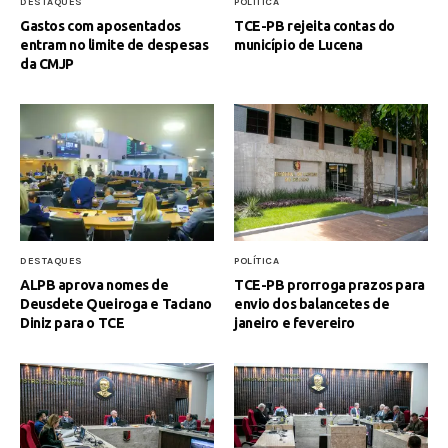
DESTAQUES
POLÍTICA
Gastos com aposentados
TCE-PB rejeita contas do
entram no limite de despesas
município de Lucena
da CMJP
DESTAQUES
POLÍTICA
ALPB aprova nomes de
TCE-PB prorroga prazos para
Deusdete Queiroga e Taciano
envio dos balancetes de
Diniz para o TCE
janeiro e fevereiro