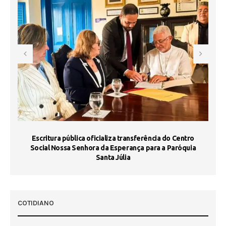
Escritura pública oficializa transferência do Centro
Ma
Social Nossa Senhora da Esperança para a Paróquia
Santa Júlia
COTIDIANO