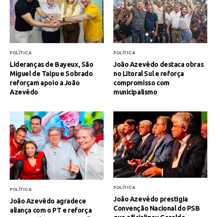
Fátima Silva lança livro sobre a história do rádio
POLÍTICA
POLÍTICA
campinense no próximo dia 10
Lideranças de Bayeux, São
João Azevêdo destaca obras
Miguel de Taipu e Sobrado
no Litoral Sul e reforça
reforçam apoio a João
compromisso com
UNIESP utiliza software líder mundial e fortalece
Azevêdo
municipalismo
formação prática em Design de Interiores
POLÍTICA
POLÍTICA
João Azevêdo prestigia
João Azevêdo agradece
Convenção Nacional do PSB
aliança com o PT e reforça