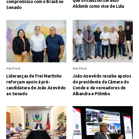
que oficializou Geraldo
compromisso com o Brasil no
Alckmin como vice de Lula
Senado
Voo cancelado, bagagem extraviada e cobranças
indevidas: saiba quais são os seus direitos
POLÍTICA
POLÍTICA
Lideranças de Frei Martinho
João Azevêdo recebe apoios
reforçam apoio à pré-
do presidente da Câmara do
candidatura de João Azevêdo
Conde e de vereadores de
ao Senado
Alhandra e Pitimbu