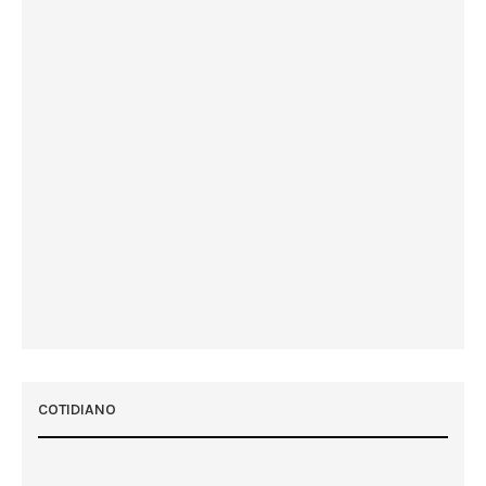
Escritura pública oficializa transferência do Centro
Social Nossa Senhora da Esperança para a Paróquia
Santa Júlia
COTIDIANO