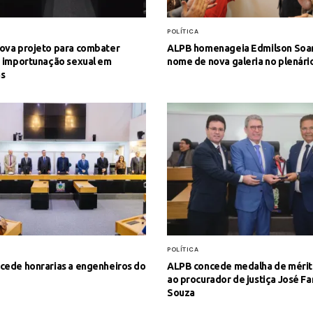
S
POLÍTICA
ova projeto para combater
ALPB homenageia Edmilson Soa
e importunação sexual em
nome de nova galeria no plenári
s
POLÍTICA
cede honrarias a engenheiros do
ALPB concede medalha de mérito
ao procurador de justiça José Fa
Souza