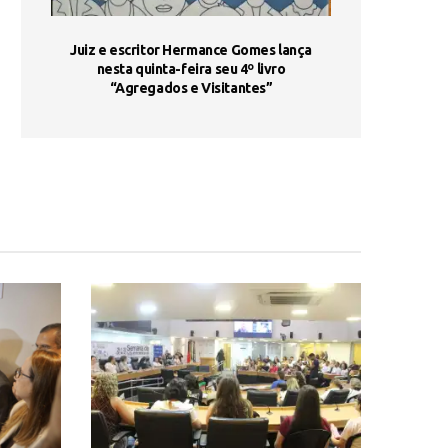
ada e
Juiz e escritor Hermance Gomes lança
UNIESP utiliza 
s são
nesta quinta-feira seu 4º livro
fortalece form
“Agregados e Visitantes”
de