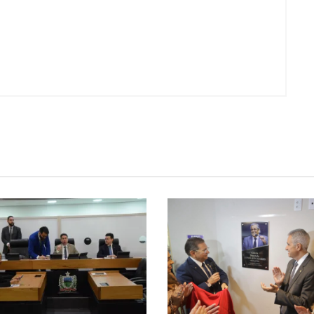
Voo cancelado, bagagem extravi
cobranças indevidas: saiba quai
os seus direitos