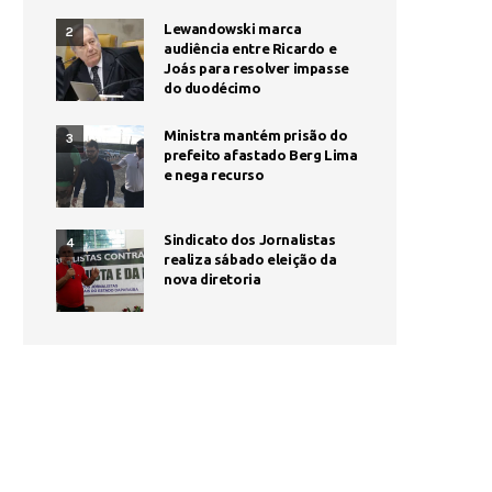
Lewandowski marca
2
audiência entre Ricardo e
Joás para resolver impasse
do duodécimo
Ministra mantém prisão do
3
prefeito afastado Berg Lima
e nega recurso
Sindicato dos Jornalistas
4
realiza sábado eleição da
nova diretoria