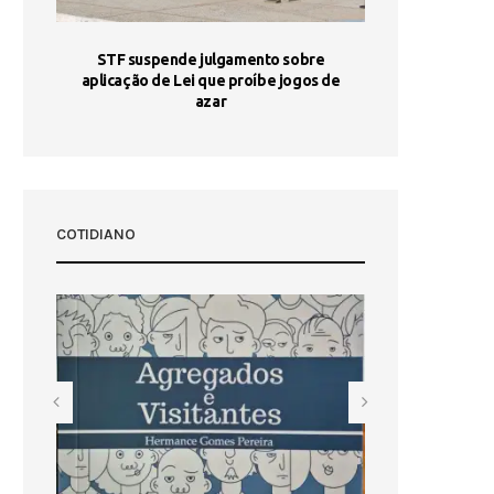
STF suspende julgamento sobre
Areia por Ela
aplicação de Lei que proíbe jogos de
Ag
pa-
azar
sta
COTIDIANO