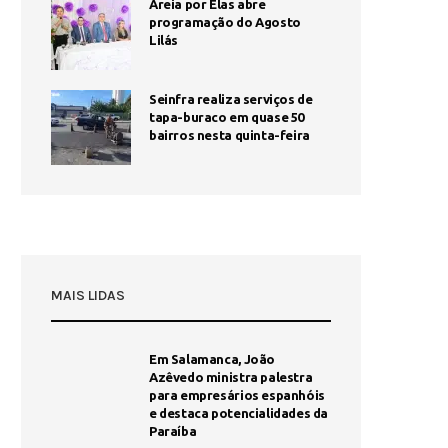
Areia por Elas abre
programação do Agosto
Lilás
Seinfra realiza serviços de
tapa-buraco em quase 50
bairros nesta quinta-feira
MAIS LIDAS
Em Salamanca, João
Azêvedo ministra palestra
para empresários espanhóis
e destaca potencialidades da
Paraíba