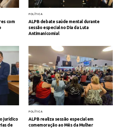
POLÍTICA
res com
ALPB debate saúde mental durante
o
sessão especial no Dia da Luta
Antimanicomial
POLÍTICA
 jurídico
ALPB realiza sessão especial em
rias de
comemoração ao Mês da Mulher