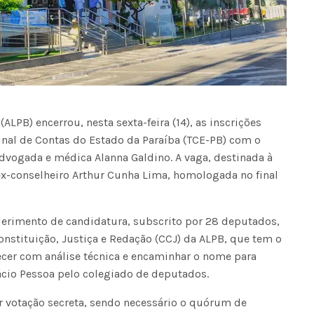
ALPB) encerrou, nesta sexta-feira (14), as inscrições
unal de Contas do Estado da Paraíba (TCE-PB) com o
dvogada e médica Alanna Galdino. A vaga, destinada à
ex-conselheiro Arthur Cunha Lima, homologada no final
querimento de candidatura, subscrito por 28 deputados,
stituição, Justiça e Redação (CCJ) da ALPB, que tem o
recer com análise técnica e encaminhar o nome para
ácio Pessoa pelo colegiado de deputados.
or votação secreta, sendo necessário o quórum de