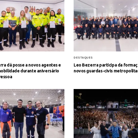
S
DESTAQUES
rra dá posse a novos agentes e
Leo Bezerra participa da formaç
obilidade durante aniversário
novos guardas-civis metropolit
Pessoa