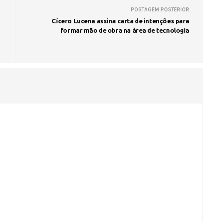
POSTAGEM POSTERIOR
Cícero Lucena assina carta de intenções para
formar mão de obra na área de tecnologia
Voo cancelado, bagagem extravi
cobranças indevidas: saiba quai
os seus direitos