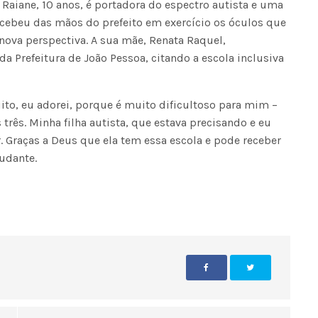
 Raiane, 10 anos, é portadora do espectro autista e uma
ecebeu das mãos do prefeito em exercício os óculos que
nova perspectiva. A sua mãe, Renata Raquel,
Fátima Silva lança livro sobre a hi
do rádio campinense no próximo 
 Prefeitura de João Pessoa, citando a escola inclusiva
ito, eu adorei, porque é muito dificultoso para mim –
três. Minha filha autista, que estava precisando e eu
 Graças a Deus que ela tem essa escola e pode receber
udante.