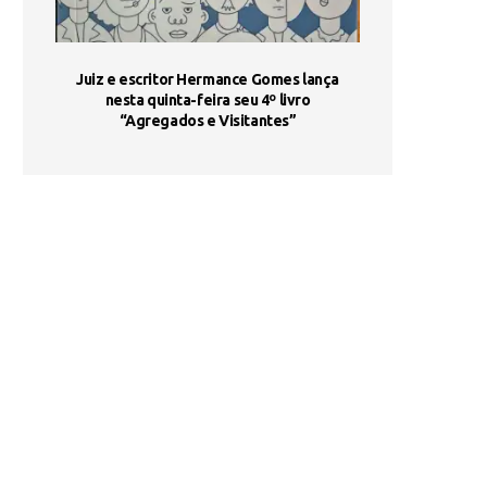
ada e
Juiz e escritor Hermance Gomes lança
UNIESP utiliza 
s são
nesta quinta-feira seu 4º livro
fortalece form
“Agregados e Visitantes”
de