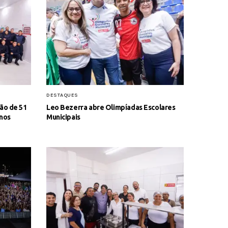
DESTAQUES
ão de 51
Leo Bezerra abre Olimpíadas Escolares
anos
Municipais