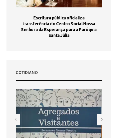
stória
Escritura pública oficializa
Maria Port
dia 10
transferência do Centro Social Nossa
homologada e 
Senhora da Esperança para a Paróquia
com
Santa Júlia
COTIDIANO