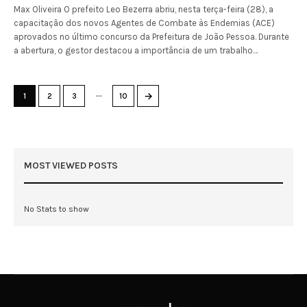
Max Oliveira O prefeito Leo Bezerra abriu, nesta terça-feira (28), a
capacitação dos novos Agentes de Combate às Endemias (ACE)
aprovados no último concurso da Prefeitura de João Pessoa. Durante
a abertura, o gestor destacou a importância de um trabalho…
…
→
1
2
3
10
MOST VIEWED POSTS
No Stats to show