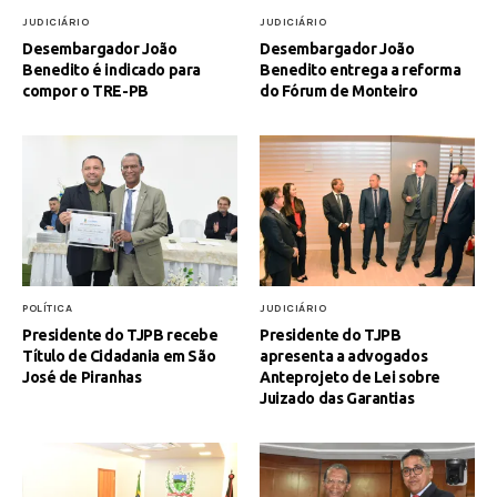
JUDICIÁRIO
JUDICIÁRIO
Desembargador João
Desembargador João
Benedito é indicado para
Benedito entrega a reforma
compor o TRE-PB
do Fórum de Monteiro
POLÍTICA
JUDICIÁRIO
Presidente do TJPB recebe
Presidente do TJPB
Título de Cidadania em São
apresenta a advogados
José de Piranhas
Anteprojeto de Lei sobre
Juizado das Garantias