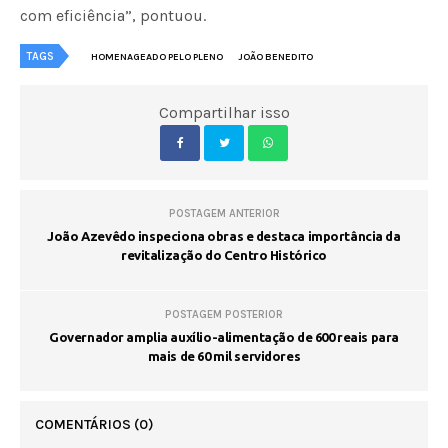
com eficiência”, pontuou.
TAGS
HOMENAGEADO PELO PLENO
JOÃO BENEDITO
Compartilhar isso
POSTAGEM ANTERIOR
João Azevêdo inspeciona obras e destaca importância da
revitalização do Centro Histórico
POSTAGEM POSTERIOR
Governador amplia auxílio-alimentação de 600 reais para
mais de 60 mil servidores
COMENTÁRIOS
(0)