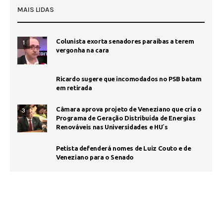
MAIS LIDAS
Colunista exorta senadores paraíbas a terem
1
vergonha na cara
Ricardo sugere que incomodados no PSB batam
em retirada
Câmara aprova projeto de Veneziano que cria o
3
Programa de Geração Distribuída de Energias
Renováveis nas Universidades e HU´s
Petista defenderá nomes de Luiz Couto e de
Veneziano para o Senado