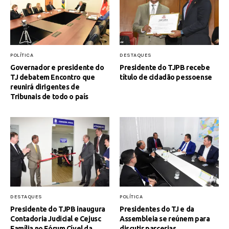
POLÍTICA
DESTAQUES
Governador e presidente do
Presidente do TJPB recebe
TJ debatem Encontro que
título de cidadão pessoense
reunirá dirigentes de
Tribunais de todo o país
DESTAQUES
POLÍTICA
Presidente do TJPB inaugura
Presidentes do TJ e da
Contadoria Judicial e Cejusc
Assembleia se reúnem para
Família no Fórum Cível da
discutir parcerias