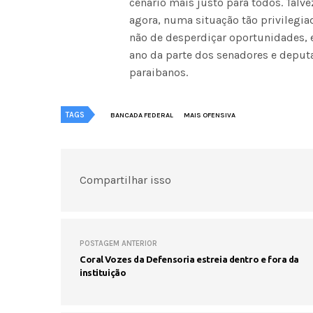
cenário mais justo para todos. Talv
agora, numa situação tão privilegiada
não de desperdiçar oportunidades, 
ano da parte dos senadores e depu
paraibanos.
TAGS
BANCADA FEDERAL
MAIS OFENSIVA
Compartilhar isso
POSTAGEM ANTERIOR
Coral Vozes da Defensoria estreia dentro e fora da
instituição