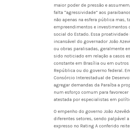
maior poder de pressão e assumem,
falta “agressividade” aos paraibanos
não apenas na esfera pública mas, ta
empreendimentos e investimentos q
social do Estado. Essa proatividad
incansável do governador João Azevê
ou obras paralisadas, geralmente e
sido noticiado em relação a casos e
constante em Brasília ou em outros 
República ou do governo federal. Em 
Consórcio Interestadual de Desenvo
agregar demandas da Paraíba a prop
num esforço comum para favorecer o
atestada por especialistas em polít
O empenho do governo João Azevêdo 
diferentes setores, sendo palpável a
expresso no Rating A conferido reit