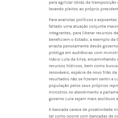
para agilizar obras da transposição 
levando pleitos ao próprio president
Para analistas políticos e expoente
faltado uma atuação conjunta maio
integrantes, para liberar recursos d
beneficiem o Estado, a exemplo da t
arrasta penosamente desde governos a
pródiga em audiências com ministro
Inácio Lula da Silva, encaminhando 
recursos hídricos, bem como buscan
renováveis, espécie de novo filão d
resultados não se fizeram sentir a 
população pelos seus próprios repr
ministros no atendimento a parlam
governo Lula sejam mais assíduos e
A bancada carece de proatividade ma
tal como ocorre com bancadas de o