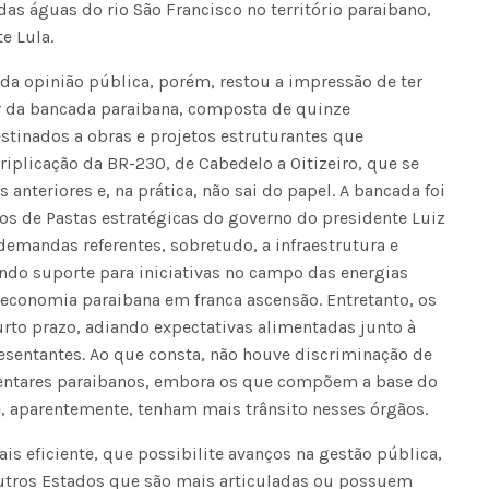
das águas do rio São Francisco no território paraibano,
e Lula.
s da opinião pública, porém, restou a impressão de ter
r da bancada paraibana, composta de quinze
estinados a obras e projetos estruturantes que
riplicação da BR-230, de Cabedelo a Oitizeiro, que se
nteriores e, na prática, não sai do papel. A bancada foi
s de Pastas estratégicas do governo do presidente Luiz
demandas referentes, sobretudo, a infraestrutura e
do suporte para iniciativas no campo das energias
a economia paraibana em franca ascensão. Entretanto, os
curto prazo, adiando expectativas alimentadas junto à
esentantes. Ao que consta, não houve discriminação de
entares paraibanos, embora os que compõem a base do
, aparentemente, tenham mais trânsito nesses órgãos.
is eficiente, que possibilite avanços na gestão pública,
utros Estados que são mais articuladas ou possuem