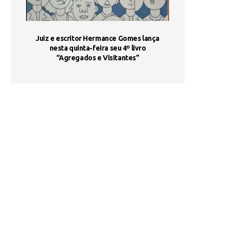
ada e
Juiz e escritor Hermance Gomes lança
UNIESP utiliza 
s são
nesta quinta-feira seu 4º livro
fortalece form
“Agregados e Visitantes”
de