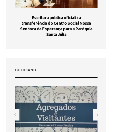
stória
Escritura pública oficializa
Maria Port
dia 10
transferência do Centro Social Nossa
homologada e 
Senhora da Esperança para a Paróquia
com
Santa Júlia
COTIDIANO