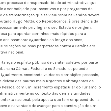
 um processo de responsabilidade administrativa que,
do a ser bafejado por incentivos e por programas de
to da transformação que se vislumbra na Paraíba deverá
Voo cancelado, bagagem extravi
eputado Hugo Motta, do Republicanos, à presidência da
cobranças indevidas: saiba quai
essariamente privilegiar o seu Estado de origem,
os seus direitos
dosa para apontar caminhos mais rápidos para a
ão ansiosamente aguardada ao longo dos anos,
riminações odiosas perpetradas contra a Paraíba em
tiva nacional.
rtaleça o espírito público de caráter coletivo por parte
ibana na Câmara Federal e no Senado, superando
e, igualmente, enxotando vaidades e ambições pessoais,
a defesa das pautas mais urgentes e abrangentes da
oão Pessoa, com um incremento espetacular do Turismo, o
 afirmativamente no contexto das demais unidades
 contexto nacional, pela aposta que tem empreendido na
o povo e na vontade de avançar para a construção de um