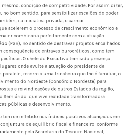
 mesmo, condição de competitividade. Por assim dizer,
, no bom sentido, para sensibilizar escalões de poder,
Fátima Silva lança livro sobre a hi
mbém, na iniciativa privada, e carrear
do rádio campinense no próximo 
ue acelerem o processo de crescimento econômico e
e maior combinaria perfeitamente com a atuação
do (PSB), no sentido de destravar projetos encalhados
m consequência de entraves burocráticos, como tem
specíficos. O chefe do Executivo tem sido presença
lugares onde avulte a atuação do presidente da
paralelo, recorre a uma trincheira que lhe é familiar, o
lvimento do Nordeste (Consórcio Nordeste) para
ostas e reivindicações de outros Estados da região,
 Semiárido, que vive realidade transformadora
icas públicas e desenvolvimento.
tem se refletido nos índices positivos alcançados em
 conjuntura de equilíbrio fiscal e financeiro, conforme
eradamente pela Secretaria do Tesouro Nacional,