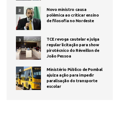
Novo ministro causa
2
polêmica ao criticar ensino
de filosofia no Nordeste
TCE revoga cautelar e julga
3
regular licitação para show
pirotécnico do Réveillon de
João Pessoa
Ministério Público de Pombal
4
ajuíza ação para impedir
paralisação do transporte
escolar