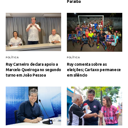
Paraíba
POLÍTICA
POLÍTICA
Ruy Carneiro declara apoio a
Ruy comenta sobre as
Marcelo Queiroga no segundo
eleições; Cartaxo permanece
turno em João Pessoa
em silêncio