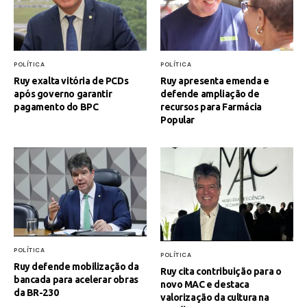
POLÍTICA
POLÍTICA
Ruy exalta vitória de PCDs
Ruy apresenta emenda e
após governo garantir
defende ampliação de
pagamento do BPC
recursos para Farmácia
Popular
POLÍTICA
POLÍTICA
Ruy defende mobilização da
Ruy cita contribuição para o
bancada para acelerar obras
novo MAC e destaca
da BR-230
valorização da cultura na