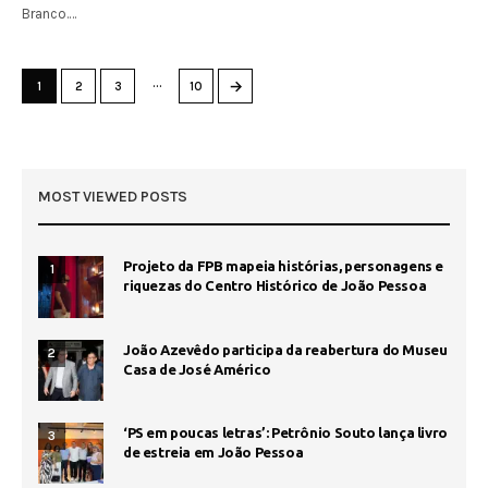
Branco.…
…
→
1
2
3
10
MOST VIEWED POSTS
Projeto da FPB mapeia histórias, personagens e
1
riquezas do Centro Histórico de João Pessoa
João Azevêdo participa da reabertura do Museu
2
Casa de José Américo
‘PS em poucas letras’: Petrônio Souto lança livro
3
de estreia em João Pessoa