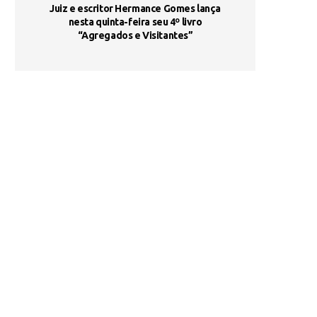
ada e
Juiz e escritor Hermance Gomes lança
UNIESP utiliza 
s são
nesta quinta-feira seu 4º livro
fortalece form
“Agregados e Visitantes”
de