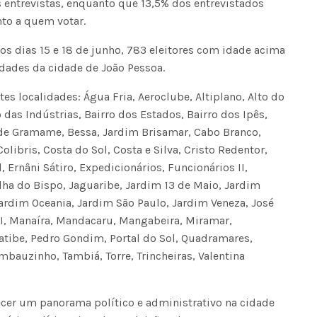
 entrevistas, enquanto que 13,5% dos entrevistados
to a quem votar.
e os dias 15 e 18 de junho, 783 eleitores com idade acima
dades da cidade de João Pessoa.
es localidades: Água Fria, Aeroclube, Altiplano, Alto do
o das Indústrias, Bairro dos Estados, Bairro dos Ipês,
a de Gramame, Bessa, Jardim Brisamar, Cabo Branco,
olibris, Costa do Sol, Costa e Silva, Cristo Redentor,
, Ernâni Sátiro, Expedicionários, Funcionários II,
Ilha do Bispo, Jaguaribe, Jardim 13 de Maio, Jardim
Jardim Oceania, Jardim São Paulo, Jardim Veneza, José
II, Manaíra, Mandacaru, Mangabeira, Miramar,
atibe, Pedro Gondim, Portal do Sol, Quadramares,
mbauzinho, Tambiá, Torre, Trincheiras, Valentina
ecer um panorama político e administrativo na cidade