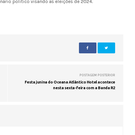
nário político visando as eleições de 2024.
Seinfra realiza serviços de ta
buraco em quase 50 bairros ne
quinta-feira
POSTAGEM POSTERIOR
Festa junina do Oceana Atlântico Hotel acontece
nesta sexta-feira com a Banda R2