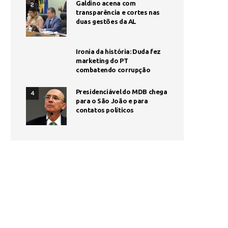
Galdino acena com
2
transparência e cortes nas
duas gestões da AL
Ironia da história: Duda fez
marketing do PT
combatendo corrupção
Presidenciável do MDB chega
4
para o São João e para
contatos políticos