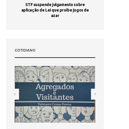
STF suspende julgamento sobre
Areia por Ela
aplicação de Lei que proíbe jogos de
Ag
pa-
azar
sta
COTIDIANO