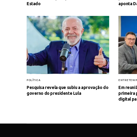
Estado
aponta D
POLÍTICA
ENTRETENI
Pesquisa revela que subiu a aprovação do
Em reuni
governo do presidente Lula
primeira 
digital p