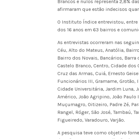
Brancos e nulos representa 2,8% das
afirmaram que estão indecisos quan
O Instituto Índice entrevistou, entr
dos 16 anos em 63 bairros e comuni
As entrevistas ocorreram nas seguint
Céu, Alto do Mateus, Anatólia, Bairr
Bairro dos Novais, Bancários, Barr
Castelo Branco, Centro, Cidade dos C
Cruz das Armas, Cuiá, Ernesto Geisel
Funcionários III, Gramame, Grotão, 
Cidade Universitária, Jardim Luna, 
Américo, João Agripino, João Paulo 
Muçumagro, Oitizeiro, Padre Zé, Par
Rangel, Róger, São José, Tambaú, Ta
Figueiredo, Varadouro, Varjão.
A pesquisa teve como objetivo forn