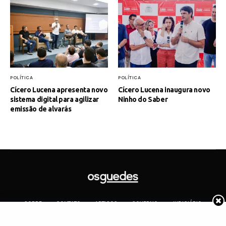
POLÍTICA
POLÍTICA
Cícero Lucena apresenta novo
Cícero Lucena inaugura novo
sistema digital para agilizar
Ninho do Saber
emissão de alvarás
SOBRE
CONTATO
ARTIGOS
GOVERNO
JUDICIÁRIO
MEMÓRIA
POLÍTICA
COTIDIANO