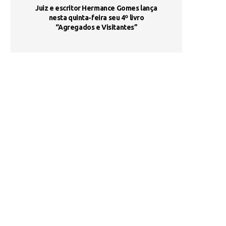
ada e
Juiz e escritor Hermance Gomes lança
UNIESP utiliza 
s são
nesta quinta-feira seu 4º livro
fortalece form
“Agregados e Visitantes”
de