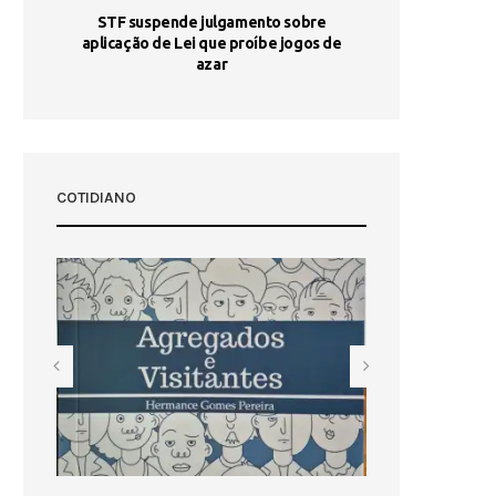
STF suspende julgamento sobre
Areia por Ela
aplicação de Lei que proíbe jogos de
Ag
pa-
azar
sta
COTIDIANO