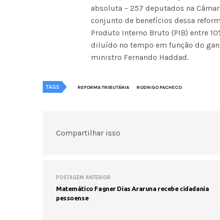
absoluta – 257 deputados na Câmara
conjunto de benefícios dessa refor
Produto Interno Bruto (PIB) entre 1
diluído no tempo em função do ganh
ministro Fernando Haddad.
TAGS
REFORMA TRIBUTÁRIA
RODRIGO PACHECO
Compartilhar isso
POSTAGEM ANTERIOR
Matemático Fagner Dias Araruna recebe cidadania
pessoense