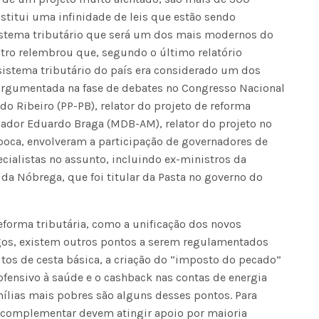
Voo cancelado, bagagem extravi
stitui uma infinidade de leis que estão sendo
cobranças indevidas: saiba quai
istema tributário que será um dos mais modernos do
os seus direitos
stro relembrou que, segundo o último relatório
sistema tributário do país era considerado um dos
argumentada na fase de debates no Congresso Nacional
do Ribeiro (PP-PB), relator do projeto de reforma
nador Eduardo Braga (MDB-AM), relator do projeto no
época, envolveram a participação de governadores de
ecialistas no assunto, incluindo ex-ministros da
da Nóbrega, que foi titular da Pasta no governo do
eforma tributária, como a unificação dos novos
gos, existem outros pontos a serem regulamentados
tos de cesta básica, a criação do “imposto do pecado”
ofensivo à saúde e o cashback nas contas de energia
amílias mais pobres são alguns desses pontos. Para
i complementar devem atingir apoio por maioria