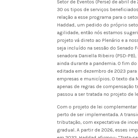
Setor de Eventos (Perse) de abril d
30 os tipos de serviços beneficiad
relação a esse programa para o set
Haddad, um pedido do próprio seto
agilidade, então nós estamos suge
projeto vá direto ao Plenário e a no
seja incluído na sessão do Senado F
senadora Daniella Ribeiro (PSD-PB)
ainda durante a pandemia. O fim do 
editada em dezembro de 2023 para 
empresas e municípios. O texto da 
apenas de regras de compensação tri
passou a ser tratada no projeto de l
Com o projeto de lei complementar e
perto de ser implementada. A transiç
tributação, com expectativa de inc
gradual. A partir de 2026, esses im
em 2032. Haddad afirmou: “Trata-se