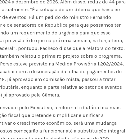
e 2024 a dezembro de 2026. Além disso, reduz de 44 para
os atualmente. “É a solução de um dilema que havia em
Seinfra realiza serviços de ta
or de eventos. Há um pedido do ministro Fernando
buraco em quase 50 bairros ne
r e de senadores da República para que possamos ter
quinta-feira
rindo um requerimento de urgência para que esse
ssa previsão é de que na próxima semana, na terça-feira,
ederal”, pontuou. Pacheco disse que a relatora do texto,
, também relatou o primeiro projeto sobre o programa,
Perse estava previsto na Medida Provisória 1.202/2024,
acabar com a desoneração da folha de pagamentos de
MP, já aprovado em comissão mista, passou a tratar
butária, enquanto a parte relativa ao setor de eventos
ei já aprovado pela Câmara.
nviado pelo Executivo, a reforma tributária fica mais
ão fiscal que pretende simplificar e unificar a
entivar o crescimento econômico, será uma mudança
postos começarão a funcionar até a substituição integral
 de um projeto muito alentado, são mais de 300