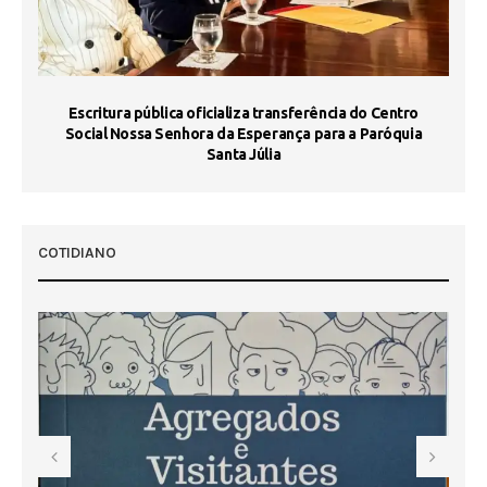
Escritura pública oficializa transferência do Centro
Ma
Social Nossa Senhora da Esperança para a Paróquia
Santa Júlia
COTIDIANO