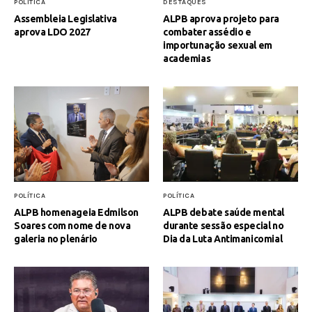
POLÍTICA
DESTAQUES
Assembleia Legislativa
ALPB aprova projeto para
aprova LDO 2027
combater assédio e
importunação sexual em
academias
POLÍTICA
POLÍTICA
ALPB homenageia Edmilson
ALPB debate saúde mental
Soares com nome de nova
durante sessão especial no
galeria no plenário
Dia da Luta Antimanicomial