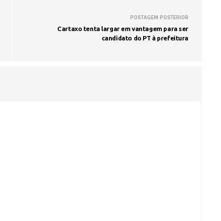
POSTAGEM POSTERIOR
Cartaxo tenta largar em vantagem para ser
candidato do PT à prefeitura
Voo cancelado, bagagem extravi
cobranças indevidas: saiba quai
os seus direitos