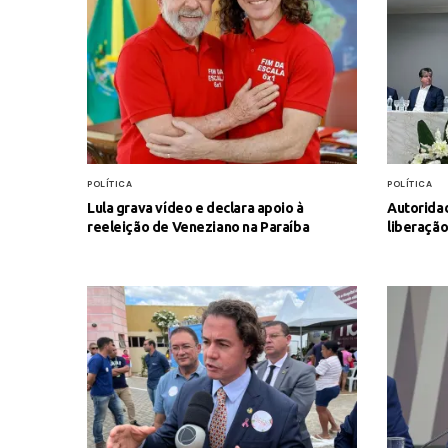
POLÍTICA
POLÍTICA
Lula grava vídeo e declara apoio à
Autorida
reeleição de Veneziano na Paraíba
liberação