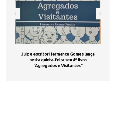
ada e
Juiz e escritor Hermance Gomes lança
UNIESP utiliza 
s são
nesta quinta-feira seu 4º livro
fortalece form
“Agregados e Visitantes”
de