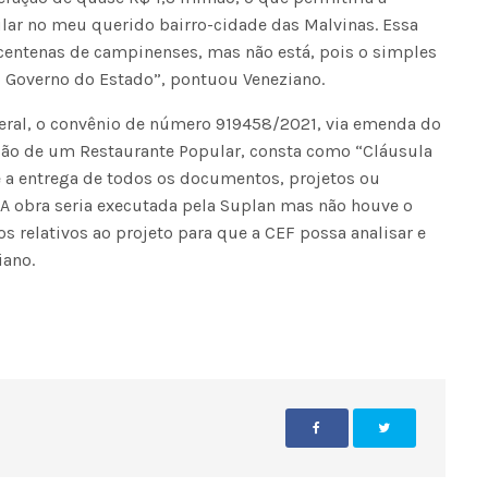
ar no meu querido bairro-cidade das Malvinas. Essa
a centenas de campinenses, mas não está, pois o simples
o Governo do Estado”, pontuou Veneziano.
eral, o convênio de número 919458/2021, via emenda do
ção de um Restaurante Popular, consta como “Cláusula
e a entrega de todos os documentos, projetos ou
Fátima Silva lança livro sobre a hi
do rádio campinense no próximo 
 A obra seria executada pela Suplan mas não houve o
s relativos ao projeto para que a CEF possa analisar e
iano.