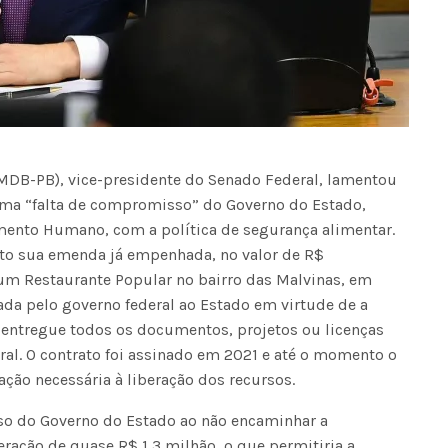
(MDB-PB), vice-presidente do Senado Federal, lamentou
uma “falta de compromisso” do Governo do Estado,
imento Humano, com a política de segurança alimentar.
to sua emenda já empenhada, no valor de R$
 um Restaurante Popular no bairro das Malvinas, em
ada pelo governo federal ao Estado em virtude de a
 entregue todos os documentos, projetos ou licenças
al. O contrato foi assinado em 2021 e até o momento o
ção necessária à liberação dos recursos.
so do Governo do Estado ao não encaminhar a
ração de quase R$ 1,3 milhão, o que permitiria a