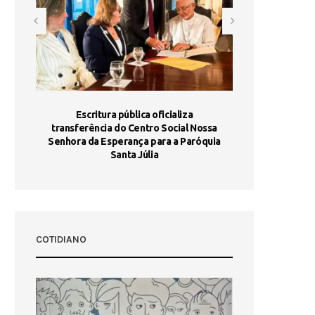
stória
Escritura pública oficializa
Maria Port
dia 10
transferência do Centro Social Nossa
homologada e 
Senhora da Esperança para a Paróquia
com
Santa Júlia
COTIDIANO