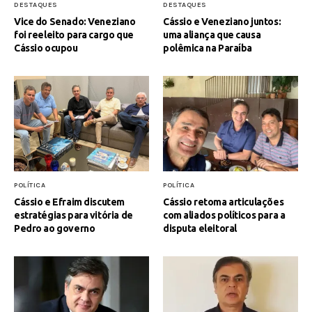
DESTAQUES
DESTAQUES
Vice do Senado: Veneziano
Cássio e Veneziano juntos:
foi reeleito para cargo que
uma aliança que causa
Cássio ocupou
polêmica na Paraíba
POLÍTICA
POLÍTICA
Cássio e Efraim discutem
Cássio retoma articulações
estratégias para vitória de
com aliados políticos para a
Pedro ao governo
disputa eleitoral