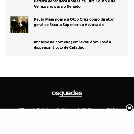
Petista defenderá nomes de Luiz Couto e de
Veneziano para o Senado
Paulo Maia nomeia Otto Cruz como diretor
4
geral da Escola Superior da Advocacia
Impasse na homenagem levou dom José a
dispensar título de Cidadão
SOBRE
CONTATO
ARTIGOS
GOVERNO
JUDICIÁRIO
MEMÓRIA
POLÍTICA
COTIDIANO
Copyright 2019 Os Guedes. TODOS OS DIREITOS RESERVADOS.