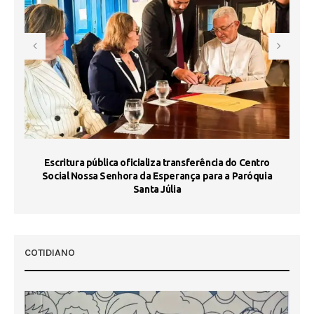
Escritura pública oficializa transferência do Centro
Ma
Social Nossa Senhora da Esperança para a Paróquia
Santa Júlia
COTIDIANO