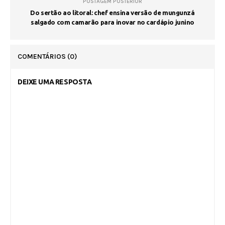
POSTAGEM POSTERIOR
Do sertão ao litoral: chef ensina versão de mungunzá
salgado com camarão para inovar no cardápio junino
COMENTÁRIOS
(0)
DEIXE UMA RESPOSTA