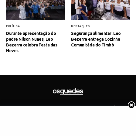
POLÍTICA
DESTAQUES
Durante apresentação do
Segurança alimentar: Leo
padre Nilson Nunes, Leo
Bezerra entrega Cozinha
Bezerra celebra Festa das
Comunitária do Timbó
Neves
SOBRE
CONTATO
ARTIGOS
GOVERNO
JUDICIÁRIO
MEMÓRIA
POLÍTICA
COTIDIANO
Copyright 2019 Os Guedes. TODOS OS DIREITOS RESERVADOS.