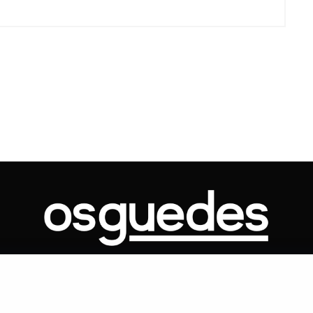
Voo cancelado, bagagem extravi
cobranças indevidas: saiba quai
os seus direitos
ONTATO
ARTIGOS
GOVERNO
JUDICIÁRIO
MEMÓRIA
POLÍTICA
Copyright 2019 Os Guedes. TODOS OS DIREITOS RESERVADOS.