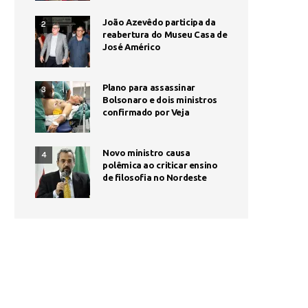
João Azevêdo participa da
2
reabertura do Museu Casa de
José Américo
Plano para assassinar
3
Bolsonaro e dois ministros
confirmado por Veja
Novo ministro causa
4
polêmica ao criticar ensino
de filosofia no Nordeste