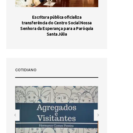
stória
Escritura pública oficializa
Maria Port
dia 10
transferência do Centro Social Nossa
homologada e 
Senhora da Esperança para a Paróquia
com
Santa Júlia
COTIDIANO