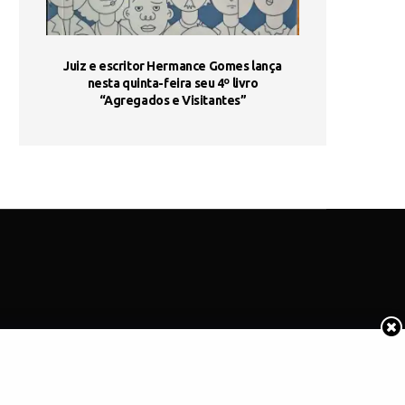
ada e
Juiz e escritor Hermance Gomes lança
UNIESP utiliza 
s são
nesta quinta-feira seu 4º livro
fortalece form
“Agregados e Visitantes”
de
COTIDIANO