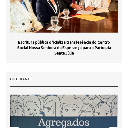
Escritura pública oficializa transferência do Centro
Ma
Social Nossa Senhora da Esperança para a Paróquia
Santa Júlia
COTIDIANO