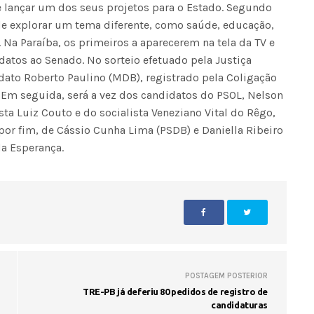
e lançar um dos seus projetos para o Estado. Segundo
nde explorar um tema diferente, como saúde, educação,
 Na Paraíba, os primeiros a aparecerem na tela da TV e
datos ao Senado. No sorteio efetuado pela Justiça
didato Roberto Paulino (MDB), registrado pela Coligação
o. Em seguida, será a vez dos candidatos do PSOL, Nelson
ta Luiz Couto e do socialista Veneziano Vital do Rêgo,
, por fim, de Cássio Cunha Lima (PSDB) e Daniella Ribeiro
a Esperança.
POSTAGEM POSTERIOR
TRE-PB já deferiu 80 pedidos de registro de
candidaturas