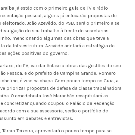
araíba já estão com o primeiro guia de TV e rádio
apresentação pessoal, alguns já enfocarão propostas de
leitorado. João Azevêdo, do PSB, será o primeiro a se
 divulgação do seu trabalho à frente de secretarias
tinho, mencionando algumas das obras que teve a
ta da Infraestrutura. Azevêdo adotará a estratégia de
 das ações positivas do governo.
artaxo, do PV, vai dar ênfase a obras das gestões do seu
oão Pessoa, e do prefeito de Campina Grande, Romero
icheline, é vice na chapa. Com pouco tempo no Guia, a
e priorizar propostas de defesa da classe trabalhadora
raíba. O emedebista José Maranhão recapitulará as
de concretizar quando ocupou o Palácio da Redenção
 acordo com a sua assessoria, serão o portfólio de
ssunto em debates e entrevistas.
 Tárcio Teixeira, aproveitará o pouco tempo para se