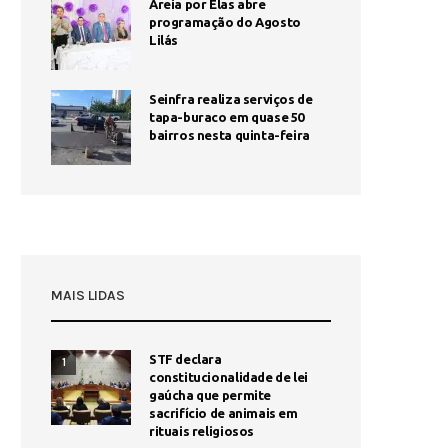
Areia por Elas abre
programação do Agosto
Lilás
Seinfra realiza serviços de
tapa-buraco em quase 50
bairros nesta quinta-feira
MAIS LIDAS
STF declara
1
constitucionalidade de lei
gaúcha que permite
sacrifício de animais em
rituais religiosos