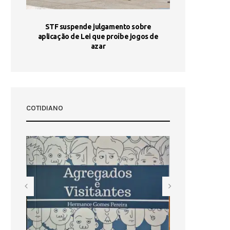
STF suspende julgamento sobre
Areia por Ela
aplicação de Lei que proíbe jogos de
Ag
pa-
azar
sta
COTIDIANO