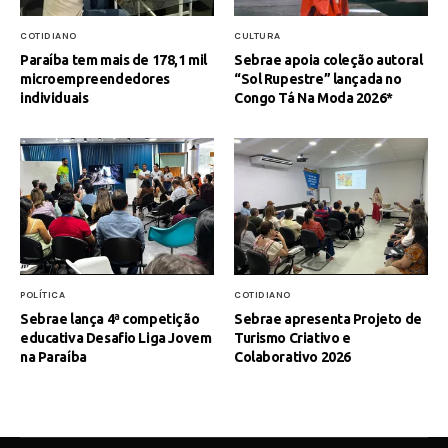
COTIDIANO
CULTURA
Paraíba tem mais de 178,1 mil
Sebrae apoia coleção autoral
microempreendedores
“Sol Rupestre” lançada no
individuais
Congo Tá Na Moda 2026*
POLÍTICA
COTIDIANO
Sebrae lança 4ª competição
Sebrae apresenta Projeto de
educativa Desafio Liga Jovem
Turismo Criativo e
na Paraíba
Colaborativo 2026