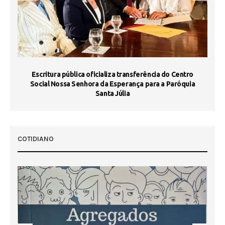
Escritura pública oficializa transferência do Centro
Ma
Social Nossa Senhora da Esperança para a Paróquia
Santa Júlia
COTIDIANO