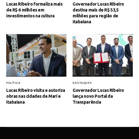
Lucas Ribeiro formaliza mais
Governador Lucas Ribeiro
de R$ 6 milhões em
destina mais de R$ 53,5
investimentos na cultura
milhões para região de
Itabaiana
POLÍTICA
DESTAQUES
Lucas Ribeiro visita e autoriza
Governador Lucas Ribeiro
obras nas cidades de Mari e
lança novo Portal da
Itabaiana
Transparência