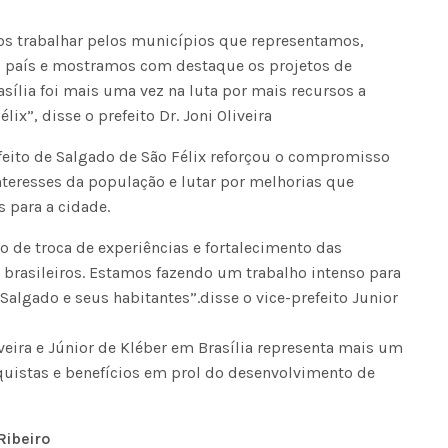
s trabalhar pelos municípios que representamos,
Seinfra realiza serviços de ta
o país e mostramos com destaque os projetos de
buraco em quase 50 bairros ne
quinta-feira
asília foi mais uma vez na luta por mais recursos a
ix”, disse o prefeito Dr. Joni Oliveira
efeito de Salgado de São Félix reforçou o compromisso
nteresses da população e lutar por melhorias que
s para a cidade.
de troca de experiências e fortalecimento das
rasileiros. Estamos fazendo um trabalho intenso para
Salgado e seus habitantes”.disse o vice-prefeito Junior
iveira e Júnior de Kléber em Brasília representa mais um
quistas e benefícios em prol do desenvolvimento de
Ribeiro