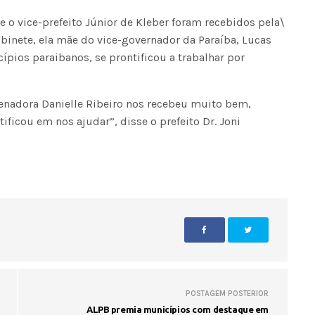
Voo cancelado, bagagem extravi
i e o vice-prefeito Júnior de Kleber foram recebidos pela\
cobranças indevidas: saiba quai
os seus direitos
binete, ela mãe do vice-governador da Paraíba, Lucas
ípios paraibanos, se prontificou a trabalhar por
senadora Danielle Ribeiro nos recebeu muito bem,
ificou em nos ajudar”, disse o prefeito Dr. Joni
POSTAGEM POSTERIOR
ALPB premia municípios com destaque em