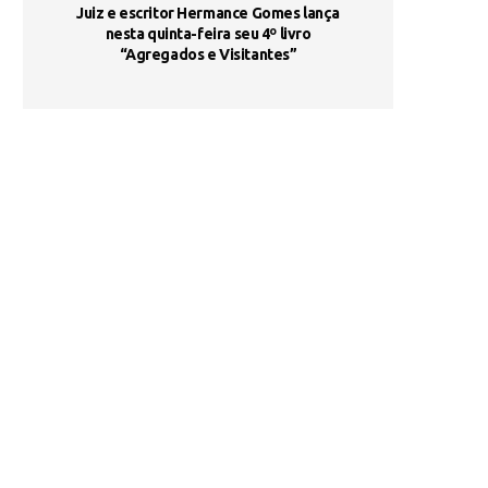
ada e
Juiz e escritor Hermance Gomes lança
UNIESP utiliza 
s são
nesta quinta-feira seu 4º livro
fortalece form
“Agregados e Visitantes”
de