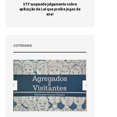
STF suspende julgamento sobre
Areia por Ela
aplicação de Lei que proíbe jogos de
Ag
pa-
azar
sta
COTIDIANO