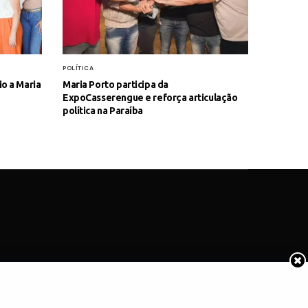
POLÍTICA
io a Maria
Maria Porto participa da
ExpoCasserengue e reforça articulação
política na Paraíba
COTIDIANO