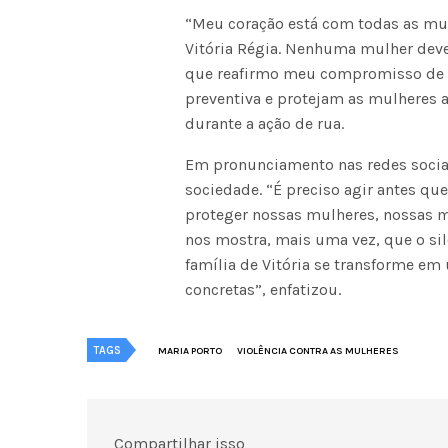
“Meu coração está com todas as mul
Vitória Régia. Nenhuma mulher dever
que reafirmo meu compromisso de l
preventiva e protejam as mulheres a
durante a ação de rua.
Em pronunciamento nas redes sociai
sociedade. “É preciso agir antes que
proteger nossas mulheres, nossas mã
nos mostra, mais uma vez, que o sil
família de Vitória se transforme em
concretas”, enfatizou.
TAGS
MARIA PORTO
VIOLÊNCIA CONTRA AS MULHERES
Compartilhar isso