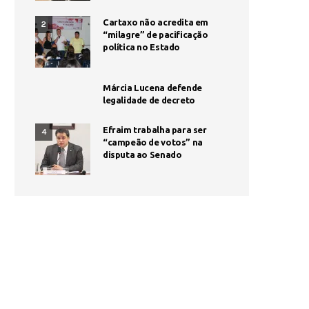
Cartaxo não acredita em
2
“milagre” de pacificação
política no Estado
Márcia Lucena defende
legalidade de decreto
Efraim trabalha para ser
4
“campeão de votos” na
disputa ao Senado