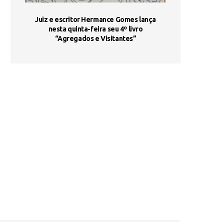
ada e
Juiz e escritor Hermance Gomes lança
UNIESP utiliza 
s são
nesta quinta-feira seu 4º livro
fortalece form
“Agregados e Visitantes”
de