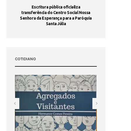
stória
Escritura pública oficializa
Maria Port
dia 10
transferência do Centro Social Nossa
homologada e 
Senhora da Esperança para a Paróquia
com
Santa Júlia
COTIDIANO