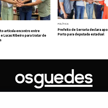
POLÍTICA
Prefeito de Serraria declara apo
to articula encontro entre
Porto para deputada estadual
 e Lucas Ribeiro para tratar de
s
ONTATO
ARTIGOS
GOVERNO
JUDICIÁRIO
MEMÓRIA
POLÍTICA
Copyright 2019 Os Guedes. TODOS OS DIREITOS RESERVADOS.