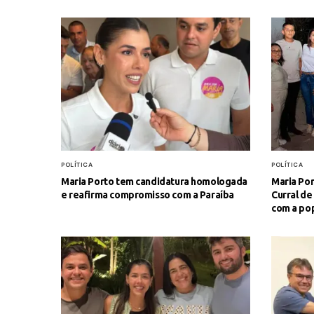
POLÍTICA
POLÍTICA
Maria Porto tem candidatura homologada
Maria Por
e reafirma compromisso com a Paraíba
Curral de
com a po