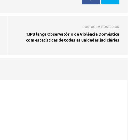
Fátima Silva lança livro sobre a hi
do rádio campinense no próximo 
POSTAGEM POSTERIOR
TJPB lança Observatório de Violência Doméstica
com estatísticas de todas as unidades judiciárias