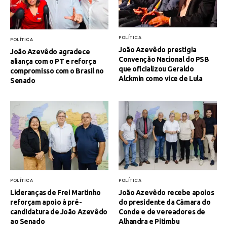
POLÍTICA
POLÍTICA
João Azevêdo prestigia
João Azevêdo agradece
Convenção Nacional do PSB
aliança com o PT e reforça
que oficializou Geraldo
compromisso com o Brasil no
Alckmin como vice de Lula
Senado
POLÍTICA
POLÍTICA
Lideranças de Frei Martinho
João Azevêdo recebe apoios
reforçam apoio à pré-
do presidente da Câmara do
candidatura de João Azevêdo
Conde e de vereadores de
ao Senado
Alhandra e Pitimbu