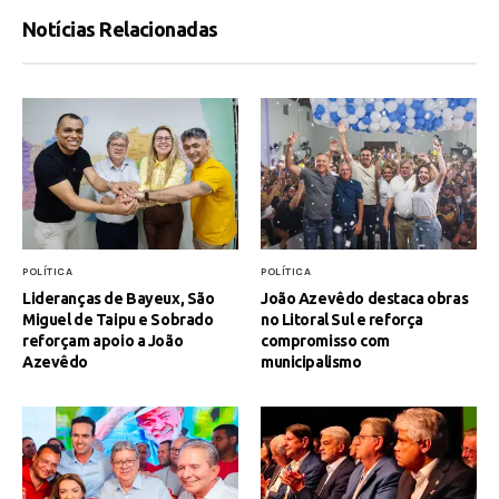
Notícias Relacionadas
POLÍTICA
POLÍTICA
Lideranças de Bayeux, São
João Azevêdo destaca obras
Miguel de Taipu e Sobrado
no Litoral Sul e reforça
reforçam apoio a João
compromisso com
Azevêdo
municipalismo