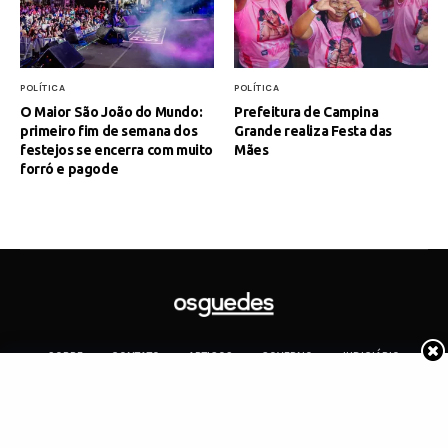
POLÍTICA
POLÍTICA
O Maior São João do Mundo:
Prefeitura de Campina
primeiro fim de semana dos
Grande realiza Festa das
festejos se encerra com muito
Mães
forró e pagode
SOBRE
CONTATO
ARTIGOS
GOVERNO
JUDICIÁRIO
MEMÓRIA
POLÍTICA
COTIDIANO
Copyright 2019 Os Guedes. TODOS OS DIREITOS RESERVADOS.