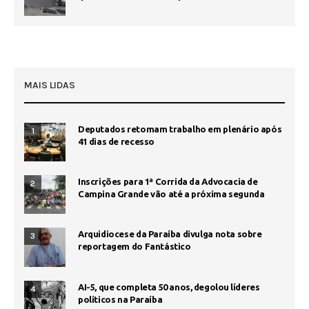
MAIS LIDAS
Deputados retomam trabalho em plenário após
1
41 dias de recesso
Inscrições para 1ª Corrida da Advocacia de
2
Campina Grande vão até a próxima segunda
Arquidiocese da Paraíba divulga nota sobre
3
reportagem do Fantástico
AI-5, que completa 50 anos, degolou líderes
4
políticos na Paraíba