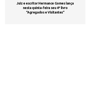
ada e
Juiz e escritor Hermance Gomes lança
UNIESP utiliza 
s são
nesta quinta-feira seu 4º livro
fortalece form
“Agregados e Visitantes”
de