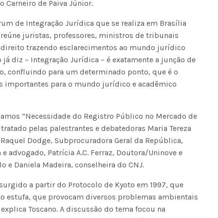
o Carneiro de Paiva Júnior.
m de Integração Jurídica que se realiza em Brasília
Seinfra realiza serviços de ta
buraco em quase 50 bairros ne
reúne juristas, professores, ministros de tribunais
quinta-feira
direito trazendo esclarecimentos ao mundo jurídico
 já diz – Integração Jurídica – é exatamente a junção de
o, confluindo para um determinado ponto, que é o
s importantes para o mundo jurídico e acadêmico
camos “Necessidade do Registro Público no Mercado de
 tratado pelas palestrantes e debatedoras Maria Tereza
, Raquel Dodge, Subprocuradora Geral da República,
a e advogado, Patrícia A.C. Ferraz, Doutora/Uninove e
o e Daniela Madeira, conselheira do CNJ.
surgido a partir do Protocolo de Kyoto em 1997, que
ito estufa, que provocam diversos problemas ambientais
explica Toscano. A discussão do tema focou na