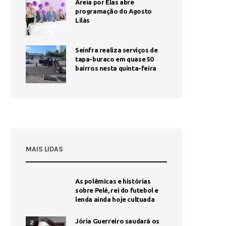
Areia por Elas abre
programação do Agosto
Lilás
Seinfra realiza serviços de
tapa-buraco em quase 50
bairros nesta quinta-feira
MAIS LIDAS
As polêmicas e histórias
sobre Pelé, rei do futebol e
lenda ainda hoje cultuada
Jória Guerreiro saudará os
2