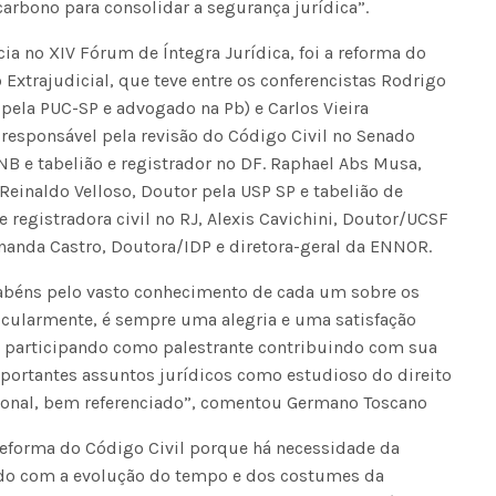
carbono para consolidar a segurança jurídica”.
Voo cancelado, bagagem extravi
cobranças indevidas: saiba quai
ia no XIV Fórum de Íntegra Jurídica, foi a reforma do
os seus direitos
 Extrajudicial, que teve entre os conferencistas Rodrigo
 pela PUC-SP e advogado na Pb) e Carlos Vieira
 responsável pela revisão do Código Civil no Senado
NB e tabelião e registrador no DF. Raphael Abs Musa,
Reinaldo Velloso, Doutor pela USP SP e tabelião de
 e registradora civil no RJ, Alexis Cavichini, Doutor/UCSF
rnanda Castro, Doutora/IDP e diretora-geral da ENNOR.
rabéns pelo vasto conhecimento de cada um sobre os
icularmente, é sempre uma alegria e uma satisfação
o participando como palestrante contribuindo com sua
mportantes assuntos jurídicos como estudioso do direito
cional, bem referenciado”, comentou Germano Toscano
reforma do Código Civil porque há necessidade da
ordo com a evolução do tempo e dos costumes da