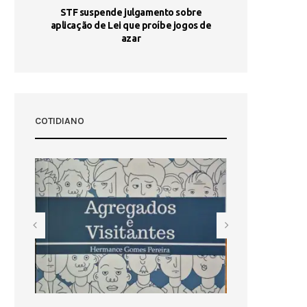
STF suspende julgamento sobre
Areia por Ela
aplicação de Lei que proíbe jogos de
Ag
pa-
azar
sta
COTIDIANO