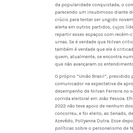
da popularidade conquistada, o comu
parecendo um insubmisso diante de c
crúcis para tentar ser ungido novam
alerta em outros partidos, cujos lí
repartir esses espaços com recém-c
urnas. Se é verdade que Nilvan criti
também é verdade que ele é critic
quem, atualmente, se encontra numa
que não avançaram os entendimento
O próprio “União Brasil”, presidido
comunicador na expectativa de apr
desempenho de Nilvan Ferreira no s
corrida eleitoral em João Pessoa. 
2022 não teve apoio de nenhum dos 
concorreu, e foi eleito, ao Senado,
Azevêdo, Pollyanna Dutra. Esse depo
políticas sobre o personalismo de N