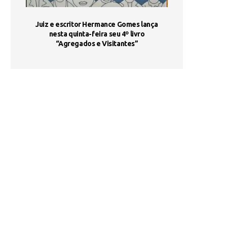
ada e
Juiz e escritor Hermance Gomes lança
UNIESP utiliza 
s são
nesta quinta-feira seu 4º livro
fortalece form
“Agregados e Visitantes”
de