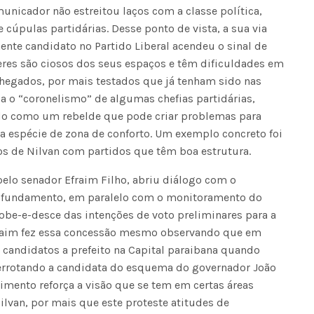
nicador não estreitou laços com a classe política,
úpulas partidárias. Desse ponto de vista, a sua via
Voo cancelado, bagagem extravi
ente candidato no Partido Liberal acendeu o sinal de
cobranças indevidas: saiba quai
os seus direitos
deres são ciosos dos seus espaços e têm dificuldades em
hegados, por mais testados que já tenham sido nas
ca o “coronelismo” de algumas chefias partidárias,
ado como um rebelde que pode criar problemas para
 espécie de zona de conforto. Um exemplo concreto foi
s de Nilvan com partidos que têm boa estrutura.
 pelo senador Efraim Filho, abriu diálogo com o
ofundamento, em paralelo com o monitoramento do
obe-e-desce das intenções de voto preliminares para a
Efraim fez essa concessão mesmo observando que em
candidatos a prefeito na Capital paraibana quando
 derrotando a candidata do esquema do governador João
imento reforça a visão que se tem em certas áreas
ilvan, por mais que este proteste atitudes de