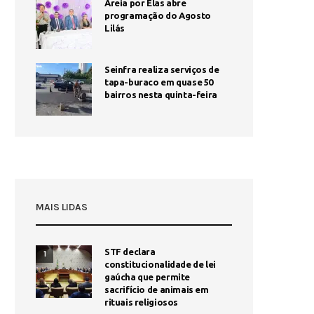
Areia por Elas abre
programação do Agosto
Lilás
Seinfra realiza serviços de
tapa-buraco em quase 50
bairros nesta quinta-feira
MAIS LIDAS
STF declara
1
constitucionalidade de lei
gaúcha que permite
sacrifício de animais em
rituais religiosos