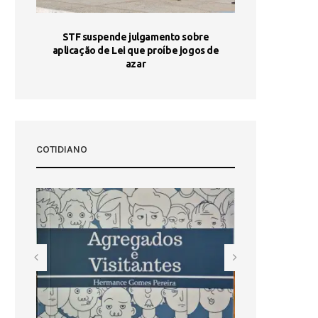
STF suspende julgamento sobre
Areia por Ela
aplicação de Lei que proíbe jogos de
Ag
pa-
azar
sta
COTIDIANO