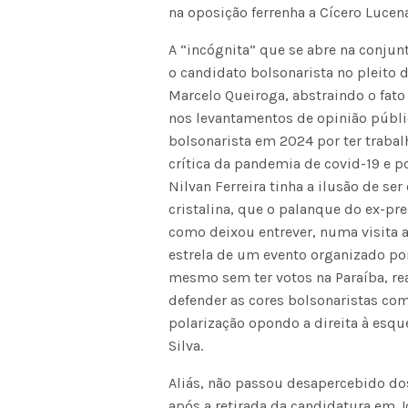
na oposição ferrenha a Cícero Lucena
A “incógnita” que se abre na conjunt
o candidato bolsonarista no pleito d
Marcelo Queiroga, abstraindo o fato
nos levantamentos de opinião públic
bolsonarista em 2024 por ter traba
crítica da pandemia de covid-19 e 
Nilvan Ferreira tinha a ilusão de se
cristalina, que o palanque do ex-pre
como deixou entrever, numa visita 
estrela de um evento organizado por
mesmo sem ter votos na Paraíba, r
defender as cores bolsonaristas c
polarização opondo a direita à esqu
Silva.
Aliás, não passou desapercebido dos
após a retirada da candidatura em 