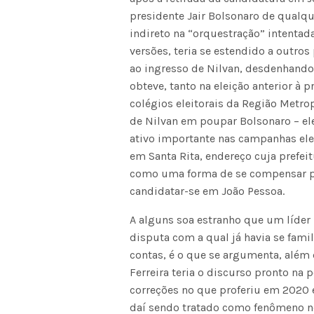
presidente Jair Bolsonaro de qualq
indireto na “orquestração” intentada
versões, teria se estendido a outro
ao ingresso de Nilvan, desdenhando, 
obteve, tanto na eleição anterior à 
colégios eleitorais da Região Metrop
de Nilvan em poupar Bolsonaro – el
ativo importante nas campanhas elei
em Santa Rita, endereço cuja prefei
como uma forma de se compensar por
candidatar-se em João Pessoa.
A alguns soa estranho que um líder
disputa com a qual já havia se famil
contas, é o que se argumenta, além d
Ferreira teria o discurso pronto na 
correções no que proferiu em 2020 
daí sendo tratado como fenômeno no