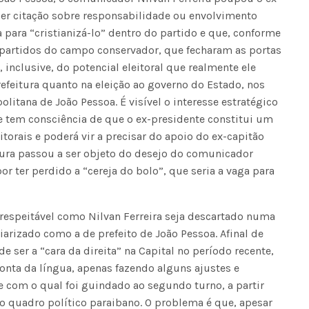
uer citação sobre responsabilidade ou envolvimento
 para “cristianizá-lo” dentro do partido e que, conforme
s partidos do campo conservador, que fecharam as portas
Seinfra realiza serviços de ta
inclusive, do potencial eleitoral que realmente ele
buraco em quase 50 bairros ne
prefeitura quanto na eleição ao governo do Estado, nos
quinta-feira
olitana de João Pessoa. É visível o interesse estratégico
e tem consciência de que o ex-presidente constitui um
torais e poderá vir a precisar do apoio do ex-capitão
tura passou a ser objeto do desejo do comunicador
 ter perdido a “cereja do bolo”, que seria a vaga para
 respeitável como Nilvan Ferreira seja descartado numa
iarizado como a de prefeito de João Pessoa. Afinal de
e ser a “cara da direita” na Capital no período recente,
ponta da língua, apenas fazendo alguns ajustes e
e com o qual foi guindado ao segundo turno, a partir
 quadro político paraibano. O problema é que, apesar