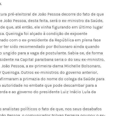
.
ura pré-eleitoral de João Pessoa decorre do fato de que
e João Pessoa, desta feita, será o ex-ministro da Saúde,
 de que, até então, ele vinha figurando em último lugar
a. Queiroga foi alçado à condição de expoente
lhado com o ex-presidente da República em plena fase
por ter sido recomendado por Bolsonaro ainda quando
r o ungido para a vaga de postulante. Sabia-se, de forma
sidente na Capital paraibana seria o do seu ex-ministro,
a João Pessoa, a ex-primeira-dama Michelle Bolsonaro,
 Queiroga. Outros ex-ministros do governo anterior,
eafirmaram a primazia do nome do colega da Saúde para
om autoridade no embate que pode descambar para a
erda e ao governo do presidente Luiz Inácio Lula da
 analistas políticos o fato de que, nos seus desabafos
João Pessoa, o comunicador Nilvan Ferreira poupou o ex-