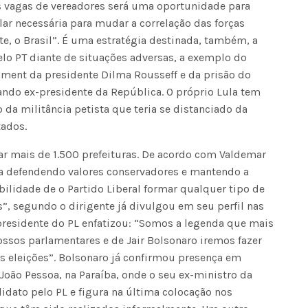
as vagas de vereadores será uma oportunidade para
lar necessária para mudar a correlação das forças
, o Brasil”. É uma estratégia destinada, também, a
Seinfra realiza serviços de ta
elo PT diante de situações adversas, a exemplo do
buraco em quase 50 bairros ne
quinta-feira
ment da presidente Dilma Rousseff e da prisão do
uando ex-presidente da República. O próprio Lula tem
o da militância petista que teria se distanciado da
tados.
ar mais de 1.500 prefeituras. De acordo com Valdemar
da defendendo valores conservadores e mantendo a
ilidade de o Partido Liberal formar qualquer tipo de
”, segundo o dirigente já divulgou em seu perfil nas
presidente do PL enfatizou: “Somos a legenda que mais
nossos parlamentares e de Jair Bolsonaro iremos fazer
s eleições”. Bolsonaro já confirmou presença em
João Pessoa, na Paraíba, onde o seu ex-ministro da
idato pelo PL e figura na última colocação nos