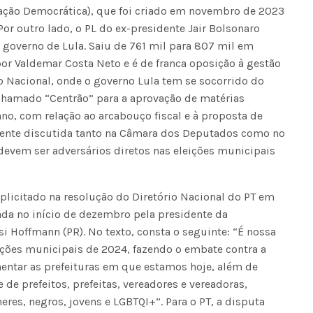
vação Democrática), que foi criado em novembro de 2023
or outro lado, o PL do ex-presidente Jair Bolsonaro
 governo de Lula. Saiu de 761 mil para 807 mil em
r Valdemar Costa Neto e é de franca oposição à gestão
o Nacional, onde o governo Lula tem se socorrido do
chamado “Centrão” para a aprovação de matérias
ano, com relação ao arcabouço fiscal e à proposta de
mente discutida tanto na Câmara dos Deputados como no
devem ser adversários diretos nas eleições municipais
xplicitado na resolução do Diretório Nacional do PT em
ada no início de dezembro pela presidente da
si Hoffmann (PR). No texto, consta o seguinte: “É nossa
eições municipais de 2024, fazendo o embate contra a
mentar as prefeituras em que estamos hoje, além de
de prefeitos, prefeitas, vereadores e vereadoras,
res, negros, jovens e LGBTQI+”. Para o PT, a disputa