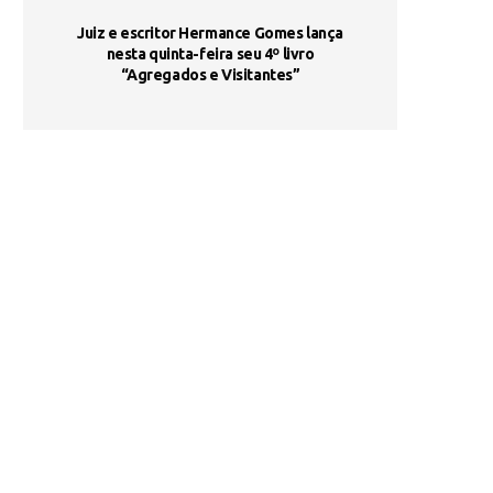
ada e
Juiz e escritor Hermance Gomes lança
UNIESP utiliza 
s são
nesta quinta-feira seu 4º livro
fortalece form
“Agregados e Visitantes”
de