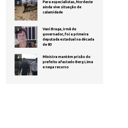
Para especialistas, Nordeste
2
ainda vive situação de
calamidade
Vani Braga, irmã de
3
governador, foi a primeira
deputada estadual na década
de 80
Ministra mantém prisão do
4
prefeito afastado Berg Lima
e nega recurso