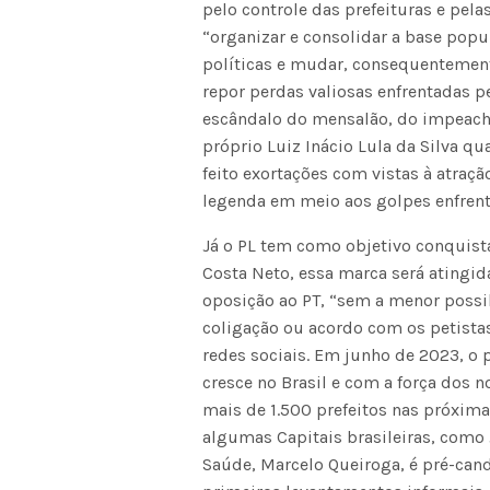
pelo controle das prefeituras e pel
“organizar e consolidar a base popu
políticas e mudar, consequentemente
repor perdas valiosas enfrentadas p
escândalo do mensalão, do impeach
próprio Luiz Inácio Lula da Silva q
feito exortações com vistas à atraçã
legenda em meio aos golpes enfren
Já o PL tem como objetivo conquist
Costa Neto, essa marca será atingi
oposição ao PT, “sem a menor possib
coligação ou acordo com os petistas
redes sociais. Em junho de 2023, o 
cresce no Brasil e com a força dos 
mais de 1.500 prefeitos nas próxima
algumas Capitais brasileiras, como 
Saúde, Marcelo Queiroga, é pré-cand