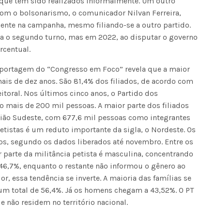
que têm sido realizados informalmente. Um outro
com o bolsonarismo, o comunicador Nilvan Ferreira,
Voo cancelado, bagagem extravi
cobranças indevidas: saiba quai
dente na campanha, mesmo filiando-se a outro partido.
os seus direitos
a o segundo turno, mas em 2022, ao disputar o governo
rcentual.
a reportagem do “Congresso em Foco” revela que a maior
mais de dez anos. São 81,4% dos filiados, de acordo com
itoral. Nos últimos cinco anos, o Partido dos
o mais de 200 mil pessoas. A maior parte dos filiados
ião Sudeste, com 677,6 mil pessoas como integrantes
tistas é um reduto importante da sigla, o Nordeste. Os
os, segundo os dados liberados até novembro. Entre os
r parte da militância petista é masculina, concentrando
 46,7%, enquanto o restante não informou o gênero ao
ior, essa tendência se inverte. A maioria das famílias se
num total de 56,4%. Já os homens chegam a 43,52%. O PT
e não residem no território nacional.