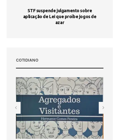
STF suspende julgamento sobre
Areia por Ela
aplicação de Lei que proíbe jogos de
Ag
pa-
azar
sta
COTIDIANO