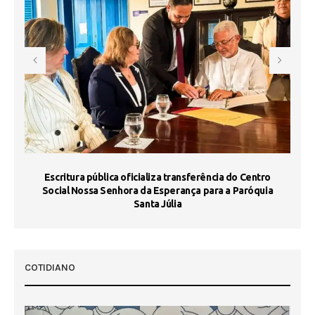
Escritura pública oficializa transferência do Centro
Ma
Social Nossa Senhora da Esperança para a Paróquia
Santa Júlia
COTIDIANO