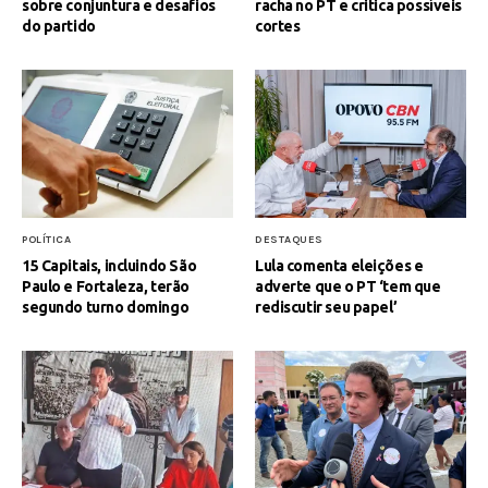
sobre conjuntura e desafios
racha no PT e critica possíveis
do partido
cortes
POLÍTICA
DESTAQUES
15 Capitais, incluindo São
Lula comenta eleições e
Paulo e Fortaleza, terão
adverte que o PT ‘tem que
segundo turno domingo
rediscutir seu papel’