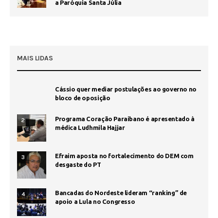
a Paróquia Santa Júlia
MAIS LIDAS
Cássio quer mediar postulações ao governo no
bloco de oposição
Programa Coração Paraibano é apresentado à
2
médica Ludhmila Hajjar
Efraim aposta no fortalecimento do DEM com
3
desgaste do PT
Bancadas do Nordeste lideram “ranking” de
4
apoio a Lula no Congresso