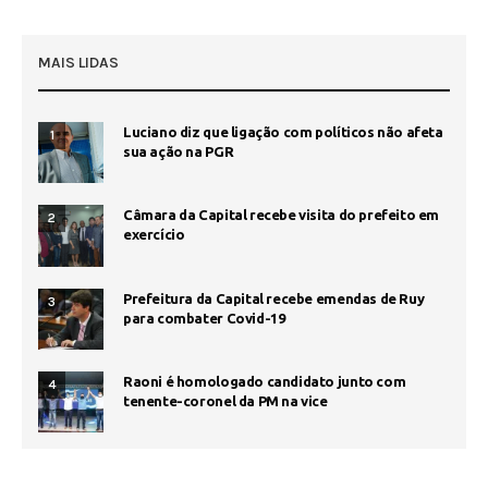
MAIS LIDAS
Luciano diz que ligação com políticos não afeta
1
sua ação na PGR
Câmara da Capital recebe visita do prefeito em
2
exercício
Prefeitura da Capital recebe emendas de Ruy
3
para combater Covid-19
Raoni é homologado candidato junto com
4
tenente-coronel da PM na vice