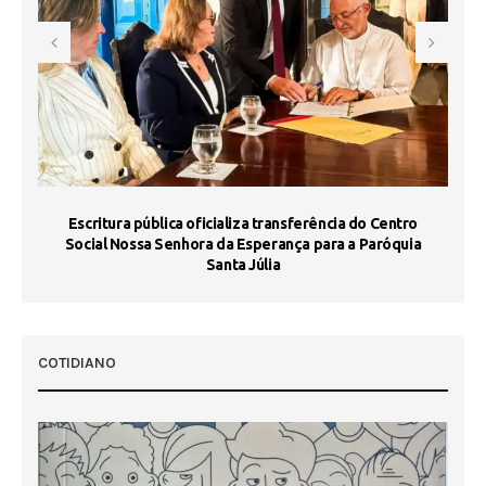
Escritura pública oficializa transferência do Centro
Ma
Social Nossa Senhora da Esperança para a Paróquia
Santa Júlia
COTIDIANO