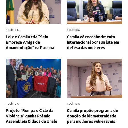
POLÍTICA
POLÍTICA
Lei de Camila cria “Selo
Camila vê reconhecimento
Empresa Amiga da
internacional por sua luta em
Amamentação” na Paraíba
defesa das mulheres
POLÍTICA
POLÍTICA
Projeto “Rompa o Ciclo da
Camila propõe programa de
Violência” ganha Prêmio
doação de kit maternidade
Assembleia Cidadã da Unale
para mulheres vulneráveis