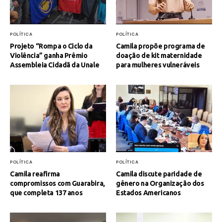
POLÍTICA
POLÍTICA
Projeto “Rompa o Ciclo da
Camila propõe programa de
Violência” ganha Prêmio
doação de kit maternidade
Assembleia Cidadã da Unale
para mulheres vulneráveis
POLÍTICA
POLÍTICA
Camila reafirma
Camila discute paridade de
compromissos com Guarabira,
gênero na Organização dos
que completa 137 anos
Estados Americanos