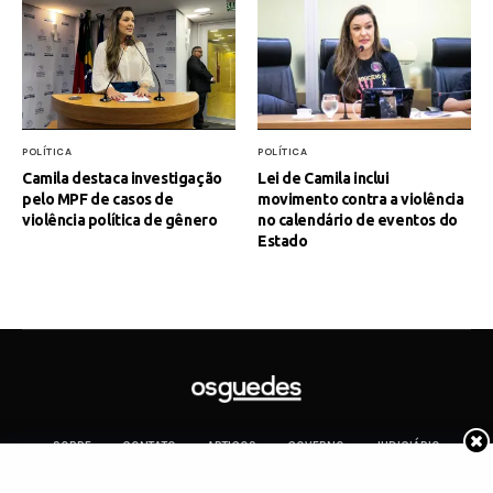
POLÍTICA
POLÍTICA
Camila destaca investigação
Lei de Camila inclui
pelo MPF de casos de
movimento contra a violência
violência política de gênero
no calendário de eventos do
Estado
SOBRE
CONTATO
ARTIGOS
GOVERNO
JUDICIÁRIO
MEMÓRIA
POLÍTICA
COTIDIANO