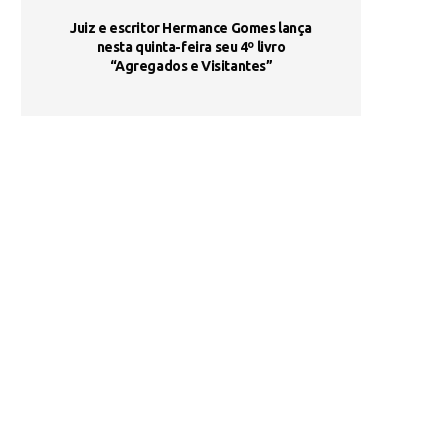
ada e
Juiz e escritor Hermance Gomes lança
UNIESP utiliza 
s são
nesta quinta-feira seu 4º livro
fortalece form
“Agregados e Visitantes”
de