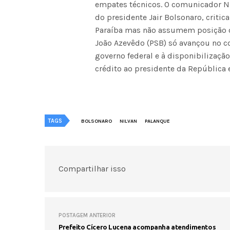
empates técnicos. O comunicador N
do presidente Jair Bolsonaro, criti
Paraíba mas não assumem posição os
João Azevêdo (PSB) só avançou no c
governo federal e à disponibilizaçã
crédito ao presidente da República 
TAGS
BOLSONARO
NILVAN
PALANQUE
Compartilhar isso
POSTAGEM ANTERIOR
Prefeito Cícero Lucena acompanha atendimentos