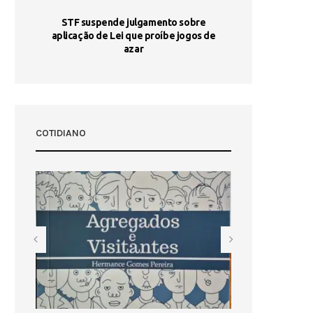
STF suspende julgamento sobre
Areia por Ela
aplicação de Lei que proíbe jogos de
Ag
pa-
azar
sta
COTIDIANO