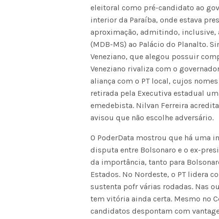
eleitoral como pré-candidato ao go
interior da Paraíba, onde estava pr
aproximação, admitindo, inclusive,
(MDB-MS) ao Palácio do Planalto. Sim
Veneziano, que alegou possuir com
Veneziano rivaliza com o governador
aliança com o PT local, cujos nomes
retirada pela Executiva estadual um
emedebista. Nilvan Ferreira acredit
avisou que não escolhe adversário.
O PoderData mostrou que há uma ind
disputa entre Bolsonaro e o ex-presi
da importância, tanto para Bolsonar
Estados. No Nordeste, o PT lidera c
sustenta pofr várias rodadas. Nas 
tem vitória ainda certa. Mesmo no C
candidatos despontam com vantage