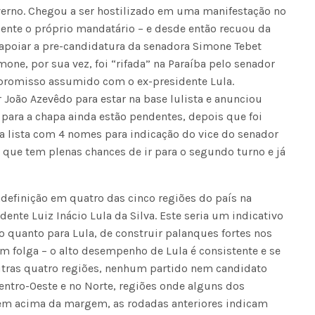
verno. Chegou a ser hostilizado em uma manifestação no
Voo cancelado, bagagem extravi
esente o próprio mandatário – e desde então recuou da
cobranças indevidas: saiba quai
 apoiar a pre-candidatura da senadora Simone Tebet
os seus direitos
one, por sua vez, foi “rifada” na Paraíba pelo senador
promisso assumido com o ex-presidente Lula.
 João Azevêdo para estar na base lulista e anunciou
 para a chapa ainda estão pendentes, depois que foi
a lista com 4 nomes para indicação do vice do senador
a que tem plenas chances de ir para o segundo turno e já
efinição em quatro das cinco regiões do país na
dente Luiz Inácio Lula da Silva. Este seria um indicativo
o quanto para Lula, de construir palanques fortes nos
om folga – o alto desempenho de Lula é consistente e se
outras quatro regiões, nenhum partido nem candidato
entro-Oeste e no Norte, regiões onde alguns dos
m acima da margem, as rodadas anteriores indicam