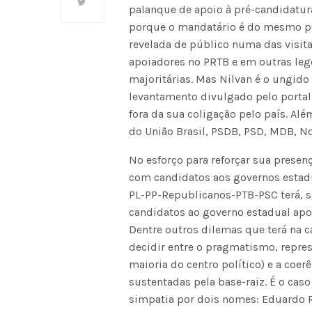
palanque de apoio à pré-candidatura
porque o mandatário é do mesmo par
revelada de público numa das visit
apoiadores no PRTB e em outras leg
majoritárias. Mas Nilvan é o ungid
levantamento divulgado pelo portal
fora da sua coligação pelo país. Alé
do União Brasil, PSDB, PSD, MDB, No
No esforço para reforçar sua presenç
com candidatos aos governos estadu
PL-PP-Republicanos-PTB-PSC terá, s
candidatos ao governo estadual apoi
Dentre outros dilemas que terá na c
decidir entre o pragmatismo, repre
maioria do centro político) e a coe
sustentadas pela base-raiz. É o cas
simpatia por dois nomes: Eduardo R