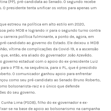
stina (PP), pré-candidata ao Senado. O segundo recebe
s. O presidente tenta unificar os votos para apenas um
Seinfra realiza serviços de ta
buraco em quase 50 bairros ne
 que estreou na política em alto estilo em 2020,
quinta-feira
ssoa pelo MDB e logrando ir para o segundo turno contra
iu carreira política fulminante, a ponto de, agora, em
er pré-candidato ao governo do Estado. Ele deixou o MDB
hão, vítima de complicações da Covid-19, e a ascensão
 que, então, era aliado do governador João Azevêdo.
 o governo estadual com o apoio do ex-presidente Luiz
 para o PTB e, na sequência, para o PL, que é presidido
oberto. O comunicador ganhou apoio para enfrentar
ançou como seu pré-candidato ao Senado Bruno Roberto,
 como bolsonarista-raiz e o único que defende
ções do seu governo.
 Cunha Lima (PSDB), filho do ex-governador e ex-
fixar-se na base de apoio ao bolsonarismo na campanha