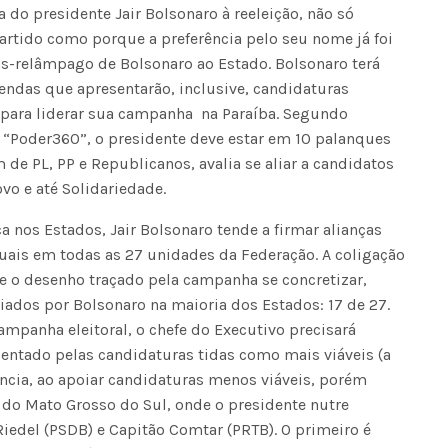
 do presidente Jair Bolsonaro à reeleição, não só
tido como porque a preferência pelo seu nome já foi
as-relâmpago de Bolsonaro ao Estado. Bolsonaro terá
endas que apresentarão, inclusive, candidaturas
o para liderar sua campanha na Paraíba. Segundo
 “Poder360”, o presidente deve estar em 10 palanques
m de PL, PP e Republicanos, avalia se aliar a candidatos
vo e até Solidariedade.
a nos Estados, Jair Bolsonaro tende a firmar alianças
ais em todas as 27 unidades da Federação. A coligação
e o desenho traçado pela campanha se concretizar,
ados por Bolsonaro na maioria dos Estados: 17 de 27.
ampanha eleitoral, o chefe do Executivo precisará
sentado pelas candidaturas tidas como mais viáveis (a
rência, ao apoiar candidaturas menos viáveis, porém
o do Mato Grosso do Sul, onde o presidente nutre
iedel (PSDB) e Capitão Comtar (PRTB). O primeiro é