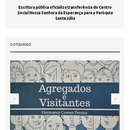
Escritura pública oficializa transferência do Centro
Ma
Social Nossa Senhora da Esperança para a Paróquia
Santa Júlia
COTIDIANO