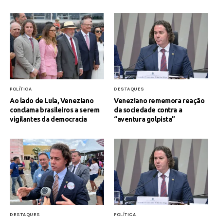
POLÍTICA
DESTAQUES
Ao lado de Lula, Veneziano
Veneziano rememora reação
conclama brasileiros a serem
da sociedade contra a
vigilantes da democracia
“aventura golpista”
DESTAQUES
POLÍTICA