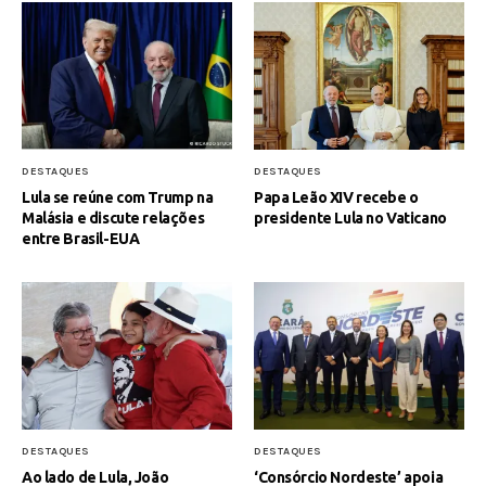
DESTAQUES
DESTAQUES
Lula se reúne com Trump na
Papa Leão XIV recebe o
Malásia e discute relações
presidente Lula no Vaticano
entre Brasil-EUA
DESTAQUES
DESTAQUES
Ao lado de Lula, João
‘Consórcio Nordeste’ apoia