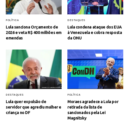
POLÍTICA
DESTAQUES
Lula sanciona Orçamento de
Lula condena ataque dos EUA
2026 e veta R$ 400 milhões em
à Venezuela e cobra resposta
emendas
da ONU
DESTAQUES
POLÍTICA
Lula quer expulsão de
Moraes agradece a Lula por
servidor que agrediu mulher e
retirada da lista de
criança no DF
sancionados pela Lei
Magnitsky